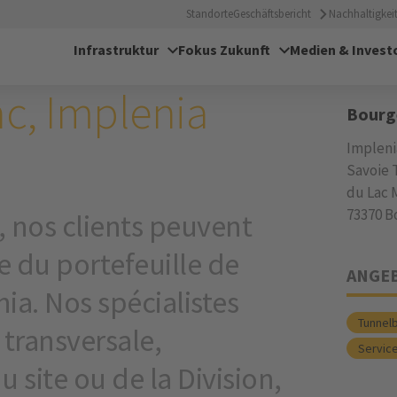
Standort
Standorte
Geschäftsbericht
Nachhaltigkeit
Infrastruktur
Fokus Zukunft
Medien & Invest
EICH
ADRE
ac, Implenia
Bourge
Impleni
Savoie 
du Lac 
73370 B
, nos clients peuvent
e du portefeuille de
ANGE
ia. Nos spécialistes
Tunnel
transversale,
Servic
ite ou de la Division,