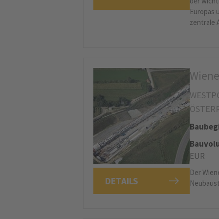
der wicht
Europas u
zentrale
Wiene
WESTP
ÖSTER
Baubeg
Bauvolu
EUR
Der Wiene
DETAILS
Neubaustr