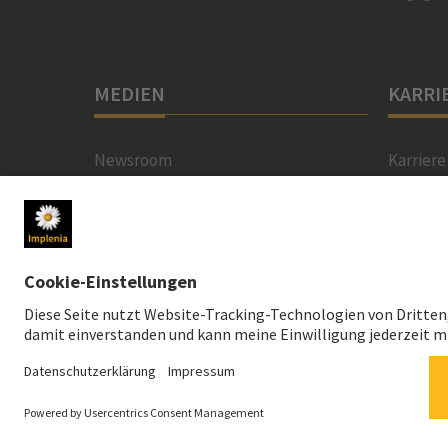
MEDIEN
KARRI
Newsroom
Karriere
Medienkontakt
Jobs Ös
Social Media
Berufse
Multimedia-Datenbank
News-Service
© 2026 Implenia AG