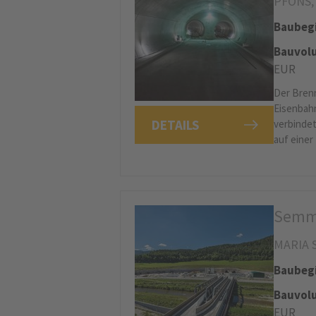
PFONS,
Baubeg
Bauvolu
EUR
Der Brenn
Eisenbahn
DETAILS
verbindet
auf einer
Semme
MARIA 
Baubeg
Bauvolu
EUR