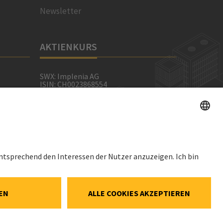
Newsletter
AKTIENKURS
SWX: Implenia AG
ISIN: CH0023868554
62,30 CHF
htlinie
0,00 CHF
(0,00%)
Details