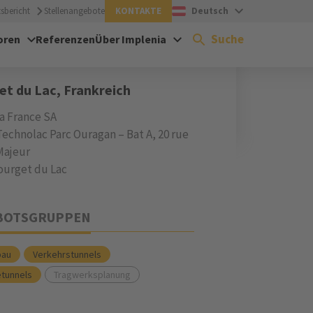
sbericht
Stellenangebote
KONTAKTE
Deutsch
Suche
oren
Referenzen
Über Implenia
SSE
t du Lac, Frankreich
a France SA
Technolac Parc Ouragan – Bat A, 20 rue
Majeur
ourget du Lac
BOTSGRUPPEN
bau
Verkehrstunnels
etunnels
Tragwerksplanung