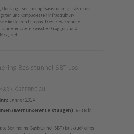
7,3 km lange Semmering-Basistunnel gilt als eines
igsten und komplexesten Infrastruktur-
kte im Herzen Europas. Dieser zweiröhrige
ntunnel entsteht zwischen Gloggnitz und
hlag, und…
ring Basistunnel SBT Los
MARK, ÖSTERREICH
inn:
Jänner 2014
men (Wert unserer Leistungen):
623 Mio.
nte Semmering-Basistunnel (SBT) ist aktuell eines