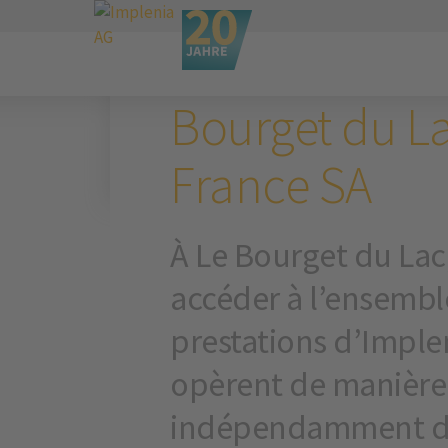
Implenia Österreich
Standortsuche
BOURGET DU LAC, FRANKR
Bourget du L
France SA
À Le Bourget du Lac
accéder à l’ensembl
prestations d’Implen
opèrent de manière 
indépendamment du s