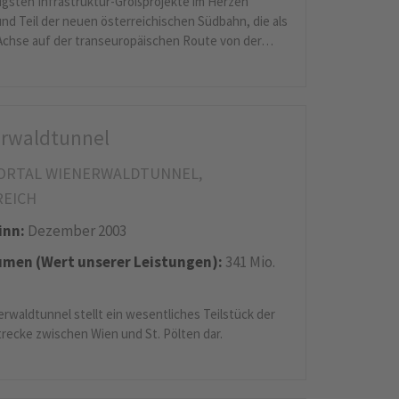
igsten Infrastruktur-Großprojekte im Herzen
nd Teil der neuen österreichischen Südbahn, die als
 Achse auf der transeuropäischen Route von der…
rwaldtunnel
ORTAL WIENERWALDTUNNEL,
REICH
inn:
Dezember 2003
men (Wert unserer Leistungen):
341 Mio.
rwaldtunnel stellt ein wesentliches Teilstück der
ecke zwischen Wien und St. Pölten dar.