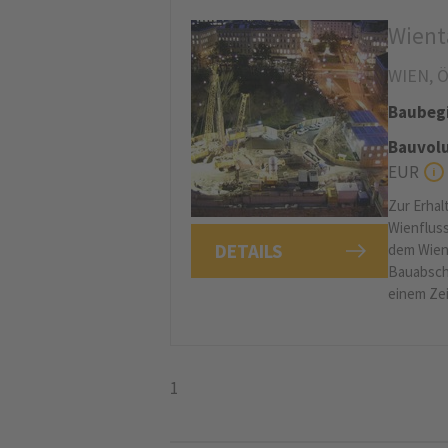
Wient
WIEN, 
Baubeg
Bauvolu
EUR
Zur Erhal
Wienfluss
DETAILS
dem Wien
Bauabsch
einem Z
1