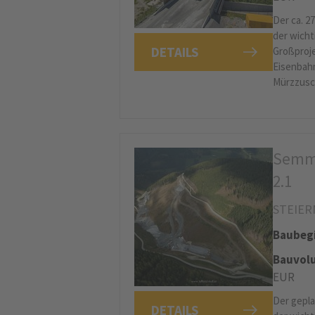
Der ca. 2
der wicht
DETAILS
Großproje
Eisenbah
Mürzzusc
Semme
2.1
STEIER
Baubeg
Bauvolu
EUR
Der gepla
DETAILS