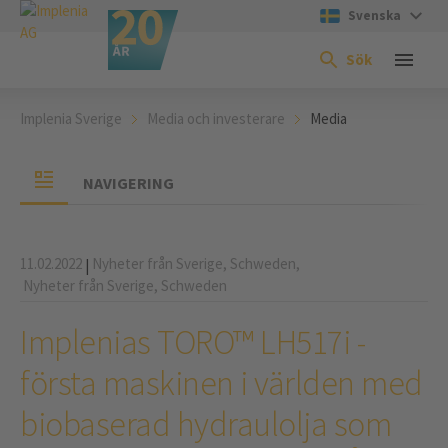
Svenska
Sök
Implenia Sverige
Media och investerare
Media
NAVIGERING
11.02.2022
Nyheter från Sverige,
Schweden,
|
Nyheter från Sverige,
Schweden
Implenias TORO™ LH517i -
första maskinen i världen med
biobaserad hydraulolja som