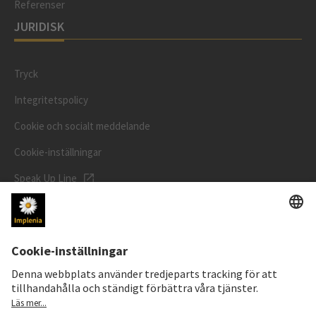
Referenser
JURIDISK
Tryck
Integritetspolicy
Cookie och socialt meddelande
Cookie-inställningar
Speak Up Line
AKTIEKURS
SWX: Implenia AG
ISIN: CH0023868554
62,30 CHF
0,00 CHF
(0,00%)