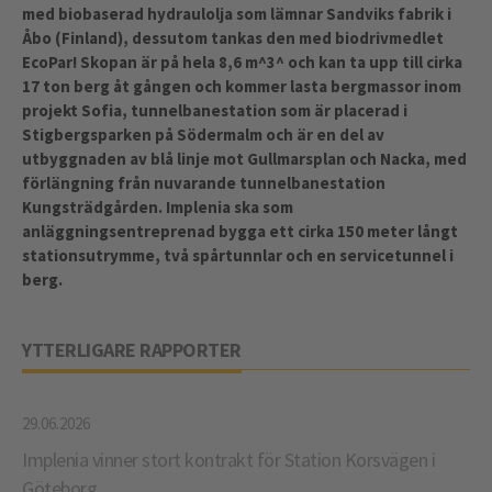
med biobaserad hydraulolja som lämnar Sandviks fabrik i
Åbo (Finland), dessutom tankas den med biodrivmedlet
EcoPar! Skopan är på hela 8,6 m^3^ och kan ta upp till cirka
17 ton berg åt gången och kommer lasta bergmassor inom
projekt Sofia, tunnelbanestation som är placerad i
Stigbergsparken på Södermalm och är en del av
utbyggnaden av blå linje mot Gullmarsplan och Nacka, med
förlängning från nuvarande tunnelbanestation
Kungsträdgården. Implenia ska som
anläggningsentreprenad bygga ett cirka 150 meter långt
stationsutrymme, två spårtunnlar och en servicetunnel i
berg.
YTTERLIGARE RAPPORTER
29.06.2026
Implenia vinner stort kontrakt för Station Korsvägen i
Göteborg