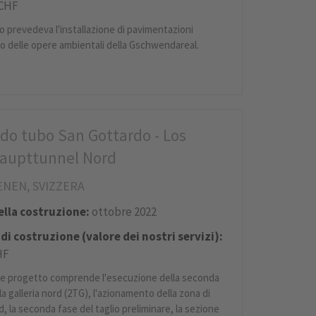
 CHF
to prevedeva l'installazione di pavimentazioni
to delle opere ambientali della Gschwendareal.
do tubo San Gottardo - Los
Haupttunnel Nord
NEN, SVIZZERA
della costruzione:
ottobre 2022
di costruzione (valore dei nostri servizi):
HF
te progetto comprende l'esecuzione della seconda
a galleria nord (2TG), l'azionamento della zona di
d, la seconda fase del taglio preliminare, la sezione