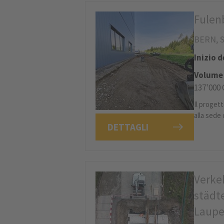
Fulen
BERN, 
Inizio 
Volume 
137'000
Il proget
alla sede 
DETTAGLI
Verke
städt
Laup