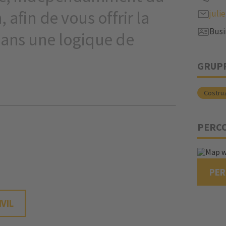
, afin de vous offrir la
juli
Busi
dans une logique de
GRUPP
Costru
PERC
PE
VIL