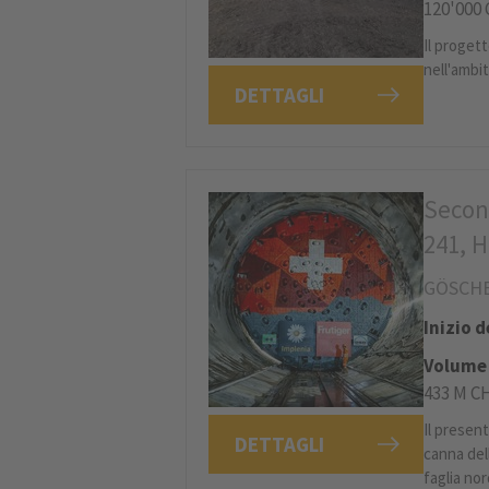
120'000
Il proget
nell'ambi
DETTAGLI
Secon
241, 
GÖSCHE
Inizio 
Volume 
433 M C
Il presen
DETTAGLI
canna dell
faglia nor