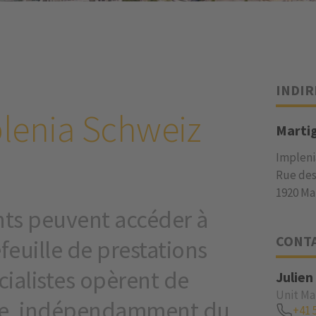
INDIR
plenia Schweiz
Martig
Impleni
Rue des
1920 Ma
ents peuvent accéder à
CONT
feuille de prestations
cialistes opèrent de
Julien
Unit Ma
ale, indépendamment du
+41 