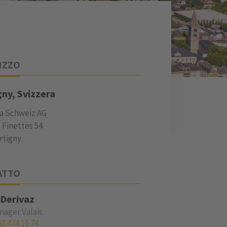
IZZO
ny, Svizzera
a Schweiz AG
 Finettes 54
rtigny
ATTO
 Derivaz
nager Valais
58 474 11 74