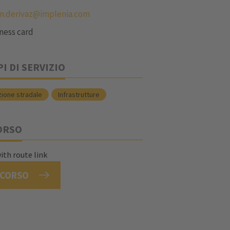
en.derivaz@implenia.com
ness card
I DI SERVIZIO
zione stradale
Infrastrutture
ORSO
RCORSO