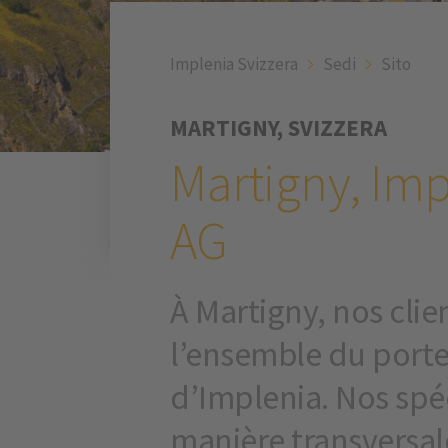
Implenia Svizzera
Sedi
Sito
MARTIGNY, SVIZZERA
Martigny, Im
AG
À Martigny, nos cli
l’ensemble du porte
d’Implenia. Nos spé
manière transvers