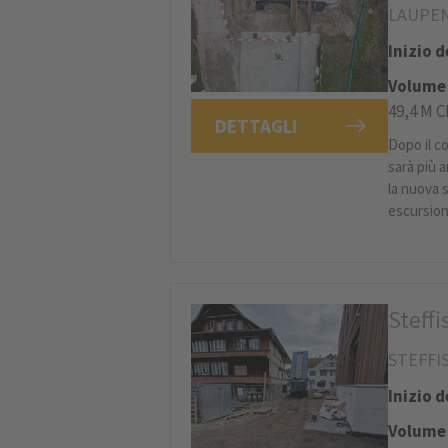
LAUPEN
Inizio 
Volume 
49,4 M 
DETTAGLI
Dopo il c
sarà più a
la nuova s
escursion
Steff
STEFFI
Inizio 
Volume 