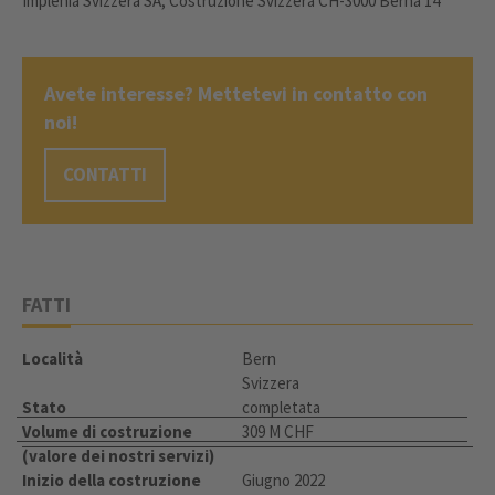
Implenia Svizzera SA, Costruzione Svizzera CH-3000 Berna 14
Avete interesse? Mettetevi in contatto con
noi!
CONTATTI
FATTI
Località
Bern
Svizzera
Stato
completata
Volume di costruzione
309 M CHF
(valore dei nostri servizi)
Inizio della costruzione
Giugno 2022