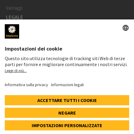
Vantaggi
LEGALE
Impronta
Protezione dei dati
Informativa cookie e social media
Impostazioni dei cookie
Speak Up Line
PREZZO DELL'AZIONE
SWX: Implenia AG
ISIN: CH0023868554
62,30 CHF
-0,40 CHF
(-0,64%)