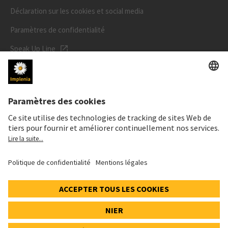
Déclaration sur les cookies et social media
Paramètres de confidentialité
Speak Up Line
PRIX DE L'ACTION
SWX: Implenia AG
ISIN: CH0023868554
62,30 CHF
0,00 CHF
(0,00%)
Details
© 2026 Implenia AG