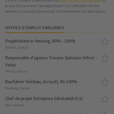
J’ai lu et compris la déclaration sur
la protection des données
et
je suis d’accord avec l’enregistrement et l’utilisation de mes
données à caractère personnel, conformément à la description.
OFFRES D'EMPLOI SIMILAIRES
Projektleiter:in Heizung, 80% - 100%
Gisikon, Suisse
Responsable d'agence Travaux Spéciaux Vétroz -
Valais
Vétroz, Suisse
Bauführer Holzbau, (m/w/d), 80-100%
Rümlang, Suisse
Chef de projet Entreprise Générale(h/f/x)
Sion, Suisse