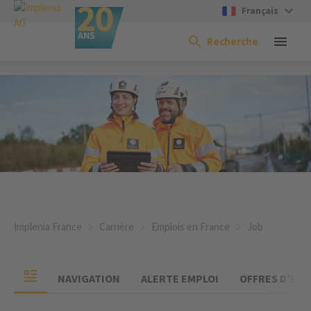
Français
Recherche
Implenia France
Carrière
Emplois en France
Job
NAVIGATION
ALERTE EMPLOI
OFFRES D'EMP