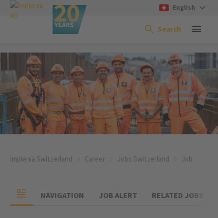
English
Search
Implenia Switzerland
Career
Jobs Switzerland
Job
NAVIGATION
JOB ALERT
RELATED JOBS