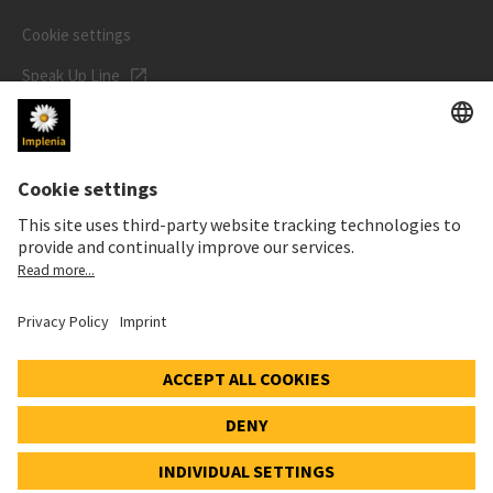
Cookie settings
Speak Up Line
STOCK PRICE
SWX: Implenia AG
ISIN: CH0023868554
63,40 CHF
+0,20 CHF
(+0,32%)
Details
© 2026 Implenia AG