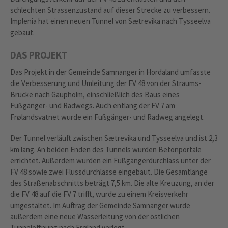
schlechten Strassenzustand auf dieser Strecke zu verbessern.
Implenia hat einen neuen Tunnel von Sætrevika nach Tysseelva
gebaut.
DAS PROJEKT
Das Projekt in der Gemeinde Samnanger in Hordaland umfasste
die Verbesserung und Umleitung der FV 48 von der Straums-
Brücke nach Gaupholm, einschließlich des Baus eines
Fußgänger- und Radwegs. Auch entlang der FV 7 am
Frølandsvatnet wurde ein Fußgänger- und Radweg angelegt.
Der Tunnel verläuft zwischen Sætrevika und Tysseelva und ist 2,3
km lang. An beiden Enden des Tunnels wurden Betonportale
errichtet. Außerdem wurden ein Fußgängerdurchlass unter der
FV 48 sowie zwei Flussdurchlässe eingebaut. Die Gesamtlänge
des Straßenabschnitts beträgt 7,5 km. Die alte Kreuzung, an der
die FV 48 auf die FV 7 trifft, wurde zu einem Kreisverkehr
umgestaltet. Im Auftrag der Gemeinde Samnanger wurde
außerdem eine neue Wasserleitung von der östlichen
Tunnelöffnung nach Frøland verlegt.