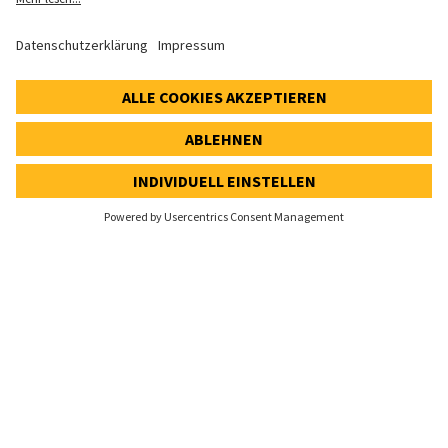
Speak Up Line
AKTIENKURS
SWX: Implenia AG
ISIN: CH0023868554
62,30 CHF
0,00 CHF
(0,00%)
Details
© 2026 Implenia AG