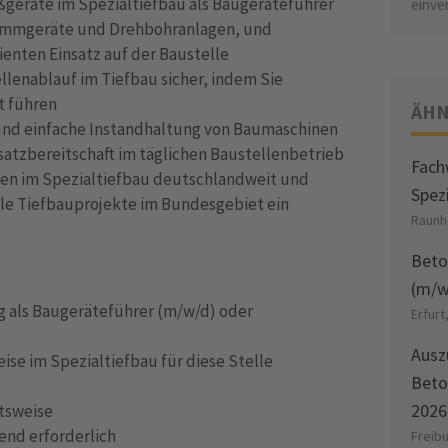
ßgeräte im Spezialtiefbau als Baugeräteführer
einve
Rammgeräte und Drehbohranlagen, und
ienten Einsatz auf der Baustelle
llenablauf im Tiefbau sicher, indem Sie
t führen
ÄHN
und einfache Instandhaltung von Baumaschinen
atzbereitschaft im täglichen Baustellenbetrieb
Fach
len im Spezialtiefbau deutschlandweit und
Spez
lle Tiefbauprojekte im Bundesgebiet ein
Raunh
Beto
(m/w
g als Baugeräteführer (m/w/d) oder
Erfurt
Ausz
ise im Spezialtiefbau für diese Stelle
Beto
2026
itsweise
end erforderlich
Freib