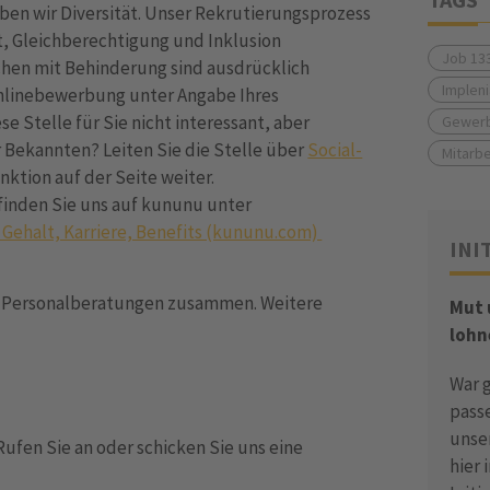
eben wir Diversität. Unser Rekrutierungsprozess
lt, Gleichberechtigung und Inklusion
Job 13
hen mit Behinderung sind ausdrücklich
Impleni
Onlinebewerbung unter Angabe Ihres
e Stelle für Sie nicht interessant, aber
Gewerb
r Bekannten? Leiten Sie die Stelle über
Social-
Mitarbe
nktion auf der Seite weiter.
finden Sie uns auf kununu unter
 Gehalt, Karriere, Benefits (kununu.com)
INI
en Personalberatungen zusammen. Weitere
Mut
lohn
War 
pass
unse
Rufen Sie an oder schicken Sie uns eine
hier 