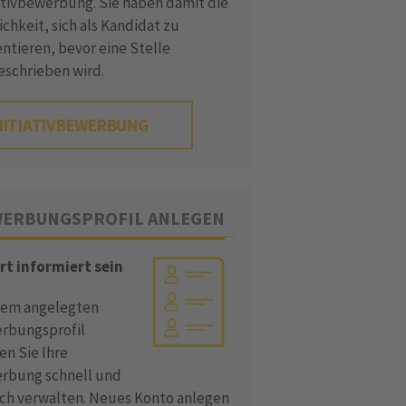
iativbewerbung. Sie haben damit die
chkeit, sich als Kandidat zu
ntieren, bevor eine Stelle
eschrieben wird.
NITIATIVBEWERBUNG
ERBUNGSPROFIL ANLEGEN
rt informiert sein
dem angelegten
rbungsprofil
en Sie Ihre
rbung schnell und
ach verwalten. Neues Konto anlegen