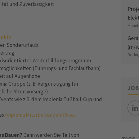
lität und Zuverlässigkeit
Proj
Elek
Mannh
jekte
Gerä
len Sonderurlaub
(m/w
vertrag
Berlin
axisorientiertes Weiterbildungsprogramm
gsmöglichkeiten (Führungs- und Fachlaufbahn)
eit auf Augenhöhe
enia Gruppe (z. B. Vergünstigung für
JOB
bliche Altersvorsorge)
Events wie z.B. dem Implenia Fußball-Cup und
hes
Implenia Mitarbeitenden-Paket
das Bauen?
Dann werden Sie Teil von
TAGS