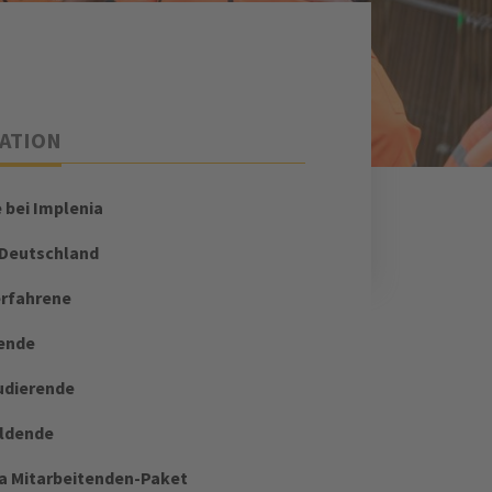
ATION
e bei Implenia
 Deutschland
erfahrene
ende
udierende
ildende
a Mitarbeitenden-Paket