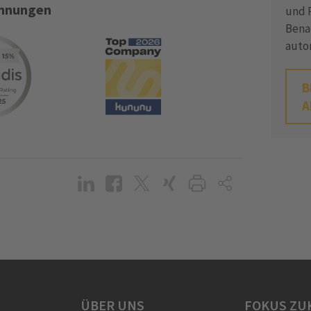
ichnungen
und P
Bena
auto
B
A
ÜBER UNS
FOKUS ZU