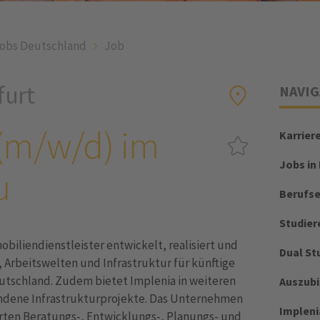
obs Deutschland
Job
furt
NAVIG
 (m/w/d) im
Karrier
Jobs in
u
Berufs
Studier
biliendienstleister entwickelt, realisiert und
Dual St
Arbeitswelten und Infrastruktur für künftige
eutschland. Zudem bietet Implenia in weiteren
Auszub
dene Infrastrukturprojekte. Das Unternehmen
Impleni
erten Beratungs-, Entwicklungs-, Planungs- und