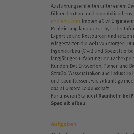
Ausführungseinheiten unter einem Dac
führenden Bau- und Immobiliendienst
implenia.com
. Implenia Civil Enginee
Realisierung komplexer, hybrider Infr
Expertise und Ressourcen und setzen 
Wir gestalten die Welt von morgen: D
Ingenieurbau (Civil) und Spezialtiefba
langjährigen Erfahrung und Fachexpert
Kunden. Das Entwerfen, Planen und Ba
Straße, Wasserstraßen und Industrie 
und beeinflussen, wie zukünftige mod
das ist unsere Leidenschaft.
Für unseren Standort
Raunheim bei F
Spezialtiefbau
.
Aufgaben