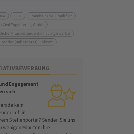
304
DEU
Raunheim bei Frankfurt
a Civil Engineering GmbH
liche Mitarbeitende Bauhauptgewerbe
itender (unbefristet), Vollzeit
TIATIVBEWERBUNG
 und Engagement
en sich
gerade kein
ender Job in
rem Stellenportal? Senden Sie uns
in wenigen Minuten Ihre