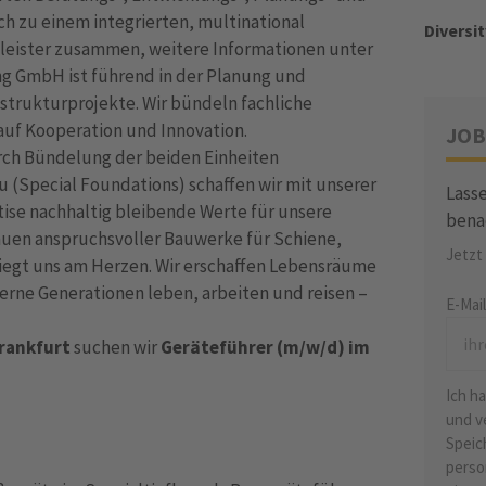
h zu einem integrierten, multinational
Diversit
leister zusammen, weitere Informationen unter
ring GmbH ist führend in der Planung und
astrukturprojekte. Wir bündeln fachliche
auf Kooperation und Innovation.
JOB
urch Bündelung der beiden Einheiten
u (Special Foundations) schaffen wir mit unserer
Lasse
ise nachhaltig bleibende Werte für unsere
bena
uen anspruchsvoller Bauwerke für Schiene,
Jetzt
liegt uns am Herzen. Wir erschaffen Lebensräume
erne Generationen leben, arbeiten und reisen –
E-Mai
rankfurt
suchen wir
Geräteführer (m/w/d) im
Ich h
und v
Speic
perso