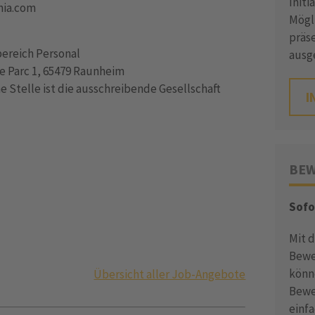
Init
enia.com
Mögli
präse
bereich Personal
ausg
 Parc 1, 65479 Raunheim
 Stelle ist die ausschreibende Gesellschaft
I
BEW
Sofo
Mit 
Bewe
könn
Übersicht aller Job-Angebote
Bewe
einf