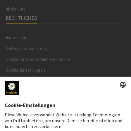
Aktienkurs
RECHTLICHES
Impressum
Datenschutzerklärung
Cookie- und Social-Media-Richtlinie
Cookie-Einstellungen
Speak Up Line
AKTIENKURS
SWX: Implenia AG
ISIN: CH0023868554
62,70 CHF
-0,50 CHF
(-0,79%)