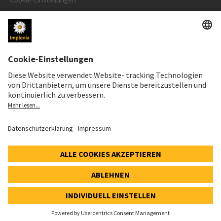
Speak Up Line
AKTIENKURS
SWX: Implenia AG
ISIN: CH0023868554
62,30 CHF
-0,40 CHF
(-0,64%)
Details
© 2026 Implenia AG