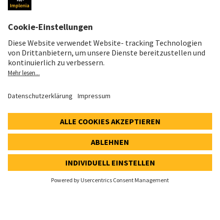
RECHTLICHES
Impressum
Datenschutzerklärung
Cookie- und Social-Media-Richtlinie
Cookie-Einstellungen
AKTIENKURS
SWX: Implenia AG
ISIN: CH0023868554
62,70 CHF
-0,50 CHF
(-0,79%)
Details