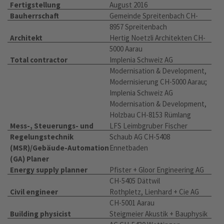
Fertigstellung
August 2016
Bauherrschaft
Gemeinde Spreitenbach CH-
8957 Spreitenbach
Architekt
Hertig Noetzli Architekten CH-
5000 Aarau
Total contractor
Implenia Schweiz AG
Modernisation & Development,
Modernisierung CH-5000 Aarau;
Implenia Schweiz AG
Modernisation & Development,
Holzbau CH-8153 Rümlang
Mess-, Steuerungs- und
LFS Leimbgruber Fischer
Regelungstechnik
Schaub AG CH-5408
(MSR)/Gebäude-Automation
Ennetbaden
(GA) Planer
Energy supply planner
Pfister + Gloor Engineering AG
CH-5405 Dättwil
Civil engineer
Rothpletz, Lienhard + Cie AG
CH-5001 Aarau
Building physicist
Steigmeier Akustik + Bauphysik