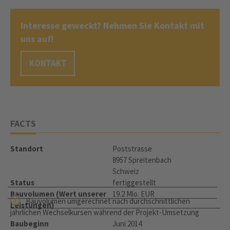
Interesse geweckt? Nehmen Sie Kontakt mit
uns auf!
KONTAKT
FACTS
Standort
Poststrasse
8957 Spreitenbach
Schweiz
Status
fertiggestellt
Bauvolumen (Wert unserer
19.2 Mio. EUR
Bauvolumen umgerechnet nach durchschnittlichen
Leistungen)
jährlichen Wechselkursen während der Projekt-Umsetzung
Baubeginn
Juni 2014