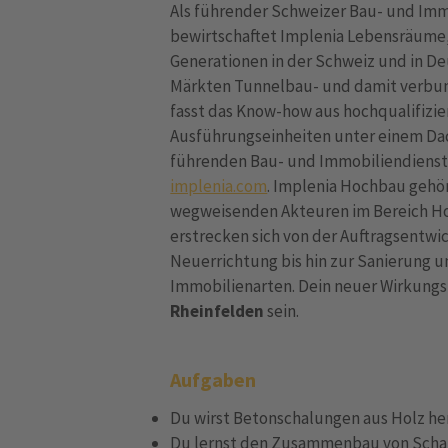
Als führender Schweizer Bau- und Immo
bewirtschaftet Implenia Lebensräume, 
Generationen in der Schweiz und in D
Märkten Tunnelbau- und damit verbun
fasst das Know-how aus hochqualifizi
Ausführungseinheiten unter einem Dac
führenden Bau- und Immobiliendienst
implenia.com
. Implenia Hochbau gehö
wegweisenden Akteuren im Bereich H
erstrecken sich von der Auftragsentwi
Neuerrichtung bis hin zur Sanierung 
Immobilienarten. Dein neuer Wirkungs
Rheinfelden
sein.
Aufgaben
Du wirst Betonschalungen aus Holz he
Du lernst den Zusammenbau von Schal