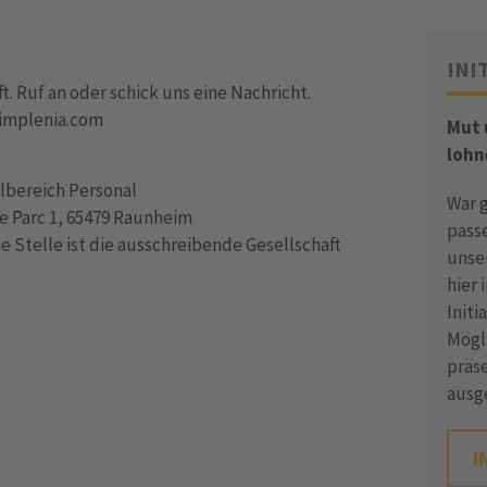
INI
. Ruf an oder schick uns eine Nachricht.
@implenia.com
Mut
lohn
lbereich Personal
War 
 Parc 1, 65479 Raunheim
pass
 Stelle ist die ausschreibende Gesellschaft
unse
hier 
Init
Mögli
präse
ausg
I