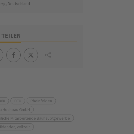
erg, Deutschland
 TEILEN
368
DEU
Rheinfelden
ia Hochbau GmbH
liche Mitarbeitende Bauhauptgewerbe
ldender, Vollzeit