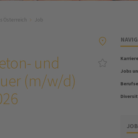
s Österreich
Job
NAVIG
eton- und
Karrier
Jobs un
uer (m/w/d)
Berufs
026
Diversit
JOB