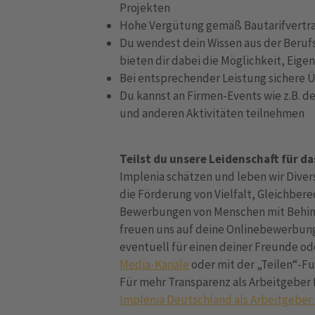
Projekten
Hohe Vergütung gemäß Bautarifvertrag
Du wendest dein Wissen aus der Berufs
bieten dir dabei die Möglichkeit, Ei
Bei entsprechender Leistung sichere
Du kannst an Firmen-Events wie z.B.
und anderen Aktivitäten teilnehmen
Teilst du unsere Leidenschaft für d
Implenia schätzen und leben wir Diver
die Förderung von Vielfalt, Gleichber
Bewerbungen von Menschen mit Behind
freuen uns auf deine Onlinebewerbung! 
eventuell für einen deiner Freunde od
Media-Kanäle
oder mit der „Teilen“-Fu
Für mehr Transparenz als Arbeitgeber 
Implenia Deutschland als Arbeitgeber: