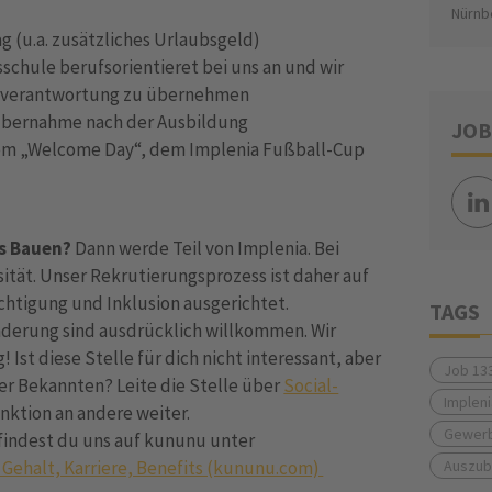
Nürnb
 (u.a. zusätzliches Urlaubsgeld)
schule berufsorientieret bei uns an und wir
genverantwortung zu übernehmen
 Übernahme nach der Ausbildung
JOB
 dem „Welcome Day“, dem Implenia Fußball-Cup
as Bauen?
Dann werde Teil von Implenia. Bei
sität. Unser Rekrutierungsprozess ist daher auf
echtigung und Inklusion ausgerichtet.
TAGS
erung sind ausdrücklich willkommen. Wir
Ist diese Stelle für dich nicht interessant, aber
Job 13
er Bekannten? Leite die Stelle über
Social-
Implen
nktion an andere weiter.
Gewerb
findest du uns auf kununu unter
 Gehalt, Karriere, Benefits (kununu.com)
Auszubi