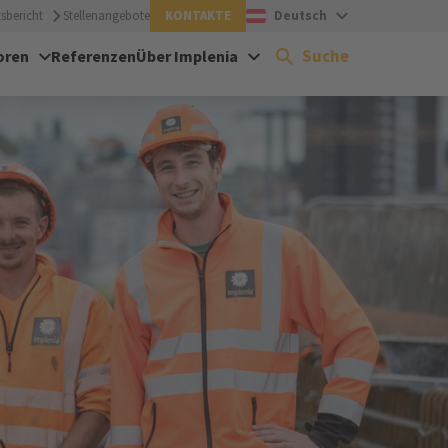
sbericht
Stellenangebote
KONTAKTE
Deutsch
Suche
oren
Referenzen
Über Implenia