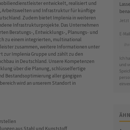
biliendienstleister entwickelt, realisiert und
Lasse
Arbeitswelten und Infrastruktur für künftige
bena
eutschland. Zudem bietet Implenia in weiteren
Jetzt
dene Infrastrukturprojekte. Das Unternehmen
erten Beratungs-, Entwicklungs-, Planungs- und
E-Mai
h zu einem integrierten, multinational
leister zusammen, weitere Informationen unter
rt zur Implenia Gruppe und zählt zu den
Ich h
ochbau in Deutschland. Unsere Kompetenzen
und v
cklung über die Planung, schlüsselfertige
Speic
und Bestandsoptimierung aller gängigen
perso
bereich wird an unserem Standort in
einve
ÄHN
rstellen
ungen aus Stahl und Kunststoff