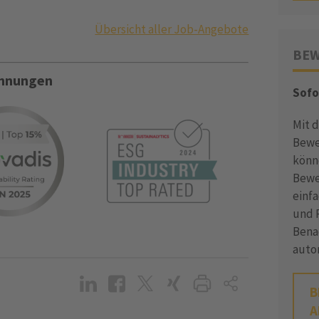
Übersicht aller Job-Angebote
BEW
ichnungen
Sofo
Mit 
Bewe
könn
Bewe
einf
und P
Bena
auto
B
A