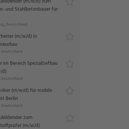
ubildender (m/w/d) zum
n- und Stahlbetonbauer für
urg, Deutschland
rbeiter (m/w/d) in
nieurbau
, Deutschland
er im Bereich Spezialtiefbau
/d)
, Deutschland
triker (m/w/d) für mobile
it Berlin
, Deutschland
ubildender zum
toffprüfer (m/w/d)