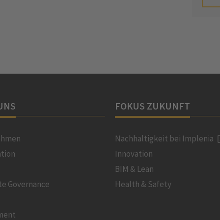
UNS
FOKUS ZUKUNFT
ehmen
Nachhaltigkeit bei Implenia
ation
Innovation
BIM & Lean
te Governance
Health & Safety
ment