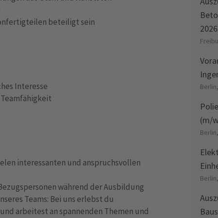
Ausz
n
Beto
fertigteilen beteiligt sein
2026
Freib
Vora
Inge
hes Interesse
Berlin
 Teamfähigkeit
Poli
(m/w
Berlin
Elek
elen interessanten und anspruchsvollen
Einhe
Berlin
e Bezugspersonen während der Ausbildung
Ausz
unseres Teams: Bei uns erlebst du
und arbeitest an spannenden Themen und
Baus