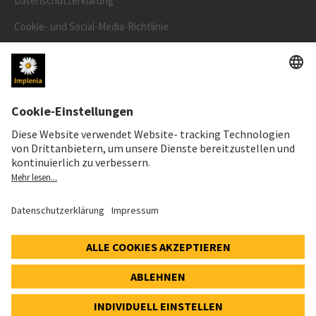
Datenschutzerklärung
Cookie- und Social-Media-Richtlinie
Cookie-Einstellungen
AKTIENKURS
SWX: Implenia AG
ISIN: CH0023868554
62,30 CHF
0,00 CHF
(0,00%)
Details
© 2026 Implenia AG