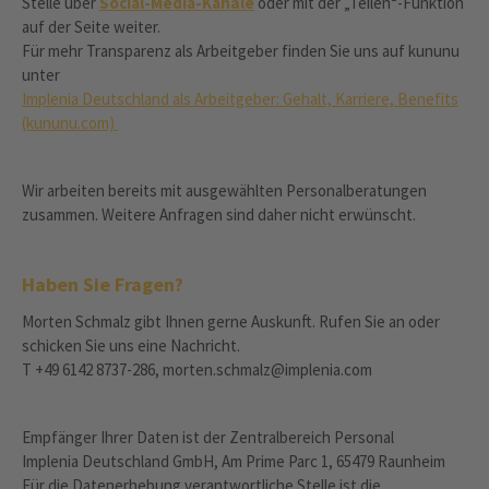
Stelle über
Social-Media-Kanäle
oder mit der „Teilen“-Funktion
auf der Seite weiter.
Für mehr Transparenz als Arbeitgeber finden Sie uns auf kununu
unter
Implenia Deutschland als Arbeitgeber: Gehalt, Karriere, Benefits
(kununu.com)
Wir arbeiten bereits mit ausgewählten Personalberatungen
zusammen. Weitere Anfragen sind daher nicht erwünscht.
Haben Sie Fragen?
Morten Schmalz gibt Ihnen gerne Auskunft. Rufen Sie an oder
schicken Sie uns eine Nachricht.
T +49 6142 8737-286, morten.schmalz@implenia.com
Empfänger Ihrer Daten ist der Zentralbereich Personal
Implenia Deutschland GmbH, Am Prime Parc 1, 65479 Raunheim
Für die Datenerhebung verantwortliche Stelle ist die