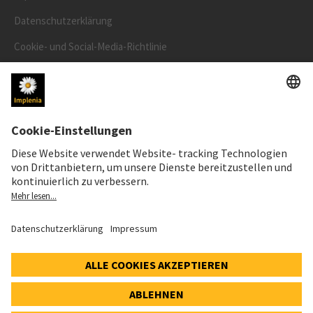
Datenschutzerklärung
Cookie- und Social-Media-Richtlinie
Cookie-Einstellungen
AKTIENKURS
SWX: Implenia AG
ISIN: CH0023868554
62,30 CHF
0,00 CHF
(0,00%)
Details
© 2026 Implenia AG