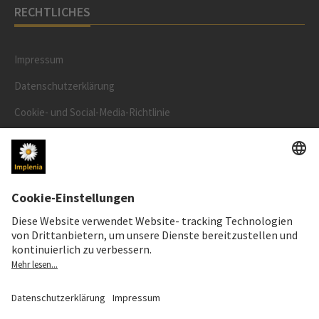
RECHTLICHES
Impressum
Datenschutzerklärung
Cookie- und Social-Media-Richtlinie
Cookie-Einstellungen
AKTIENKURS
SWX: Implenia AG
ISIN: CH0023868554
63,20 CHF
0,00 CHF
(0,00%)
Details