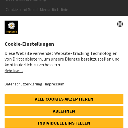
Cookie- und Social-Media-Richtlinie
Cookie-Einstellungen
AKTIENKURS
SWX: Implenia AG
ISIN: CH0023868554
62,70 CHF
-0,50 CHF
(-0,79%)
Details
© 2026 Implenia AG