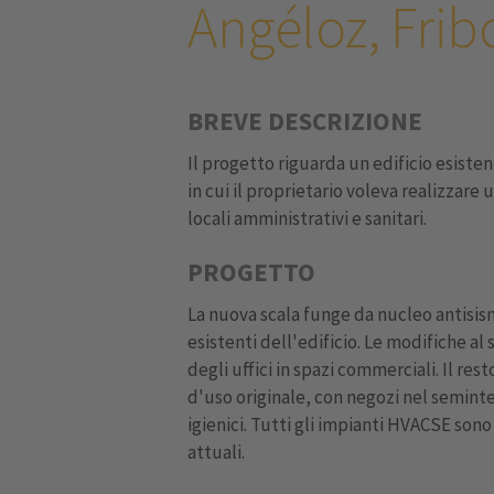
Angéloz, Frib
BREVE DESCRIZIONE
Il progetto riguarda un edificio esiste
in cui il proprietario voleva realizzar
locali amministrativi e sanitari.
PROGETTO
La nuova scala funge da nucleo antisism
esistenti dell'edificio. Le modifiche a
degli uffici in spazi commerciali. Il re
d'uso originale, con negozi nel seminter
igienici. Tutti gli impianti HVACSE sono
attuali.