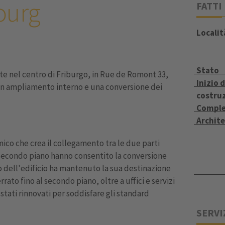
ourg
FATTI
Localit
Stato
nte nel centro di Friburgo, in Rue de Romont 33,
Inizio d
e un ampliamento interno e una conversione dei
costru
Compl
Archit
ico che crea il collegamento tra le due parti
l secondo piano hanno consentito la conversione
sto dell'edificio ha mantenuto la sua destinazione
rato fino al secondo piano, oltre a uffici e servizi
 stati rinnovati per soddisfare gli standard
SERVI