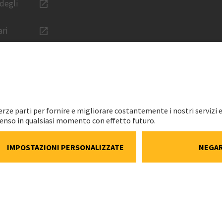
 degli
ari
CARRIERA
LEGALE
one
Una carriera con Implenia
Impronta
Offerte di lavoro Svizzera
Protezione de
Esperti professionisti
Informativa c
media
Apprendisti
Impostazioni
Vantaggi
Speak Up Lin