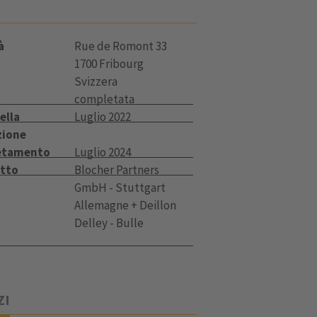
à
Rue de Romont 33
1700 Fribourg
Svizzera
completata
ella
Luglio 2022
zione
etamento
Luglio 2024
etto
Blocher Partners
GmbH - Stuttgart
Allemagne + Deillon
Delley - Bulle
ZI