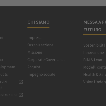
CHI SIAMO
MESSA A F
FUTURO
ni
Impresa
Organizzazione
Sostenibilità
Missione
Innovazione
no
Corporate Governance
BIM & Lean
velopment
Acquisti
Modelli contr
ducts
Impegno sociale
Health & Saf
rvizi
Vision Under
a)
costruzioni