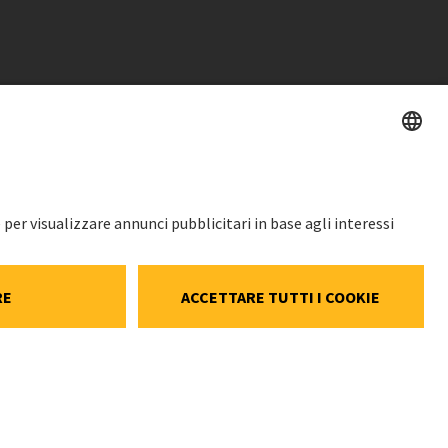
PREZZO DELL'AZIONE
SWX: Implenia AG
ISIN: CH0023868554
i dati
63,50 CHF
ookie e social
+0,30 CHF
(+0,47%)
 dei cookie
Dettagli
e