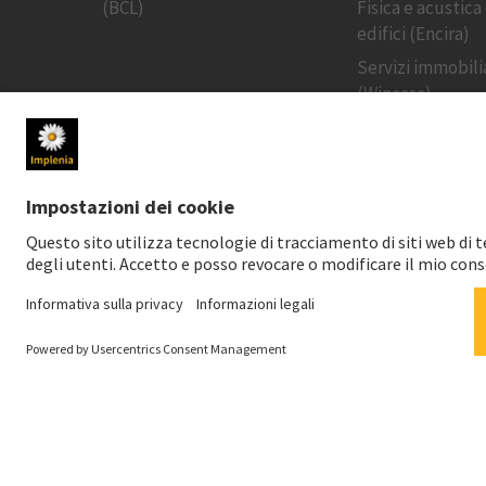
(BCL)
Fisica e acustica
edifici (Encira)
Servizi immobili
(Wincasa)
MEDIA
INVESTITORI
Sala stampa
Prezzo dell'azi
Contatto per i media
Social Media
Download per i media
Servizio notizie