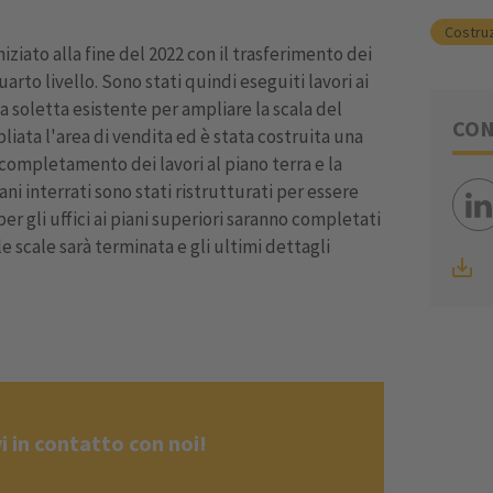
Costru
iniziato alla fine del 2022 con il trasferimento dei
arto livello. Sono stati quindi eseguiti lavori ai
la soletta esistente per ampliare la scala del
CON
liata l'area di vendita ed è stata costruita una
 completamento dei lavori al piano terra e la
ani interrati sono stati ristrutturati per essere
er gli uffici ai piani superiori saranno completati
le scale sarà terminata e gli ultimi dettagli
 in contatto con noi!