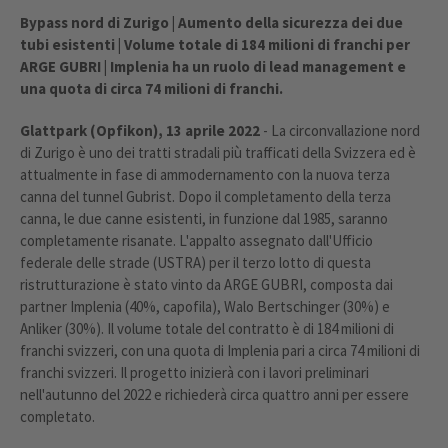
Bypass nord di Zurigo | Aumento della sicurezza dei due
tubi esistenti | Volume totale di 184 milioni di franchi per
ARGE GUBRI | Implenia ha un ruolo di lead management e
una quota di circa 74 milioni di franchi.
Glattpark (Opfikon), 13 aprile 2022
- La circonvallazione nord
di Zurigo è uno dei tratti stradali più trafficati della Svizzera ed è
attualmente in fase di ammodernamento con la nuova terza
canna del tunnel Gubrist. Dopo il completamento della terza
canna, le due canne esistenti, in funzione dal 1985, saranno
completamente risanate. L'appalto assegnato dall'Ufficio
federale delle strade (USTRA) per il terzo lotto di questa
ristrutturazione è stato vinto da ARGE GUBRI, composta dai
partner Implenia (40%, capofila), Walo Bertschinger (30%) e
Anliker (30%). Il volume totale del contratto è di 184 milioni di
franchi svizzeri, con una quota di Implenia pari a circa 74 milioni di
franchi svizzeri. Il progetto inizierà con i lavori preliminari
nell'autunno del 2022 e richiederà circa quattro anni per essere
completato.