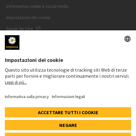
Informativa cookie e social media
Impostazioni dei cookie
Speak Up Line
PREZZO DELL'AZIONE
SWX: Implenia AG
ISIN: CH0023868554
63,00 CHF
-0,20 CHF
(-0,32%)
Dettagli
© 2026 Implenia AG