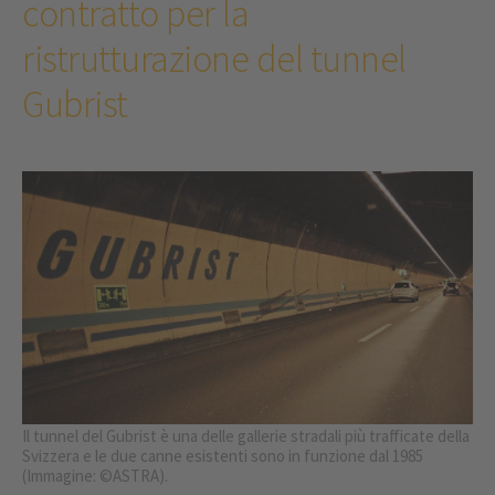
contratto per la
ristrutturazione del tunnel
Gubrist
Il tunnel del Gubrist è una delle gallerie stradali più trafficate della
Svizzera e le due canne esistenti sono in funzione dal 1985
(Immagine: ©ASTRA).