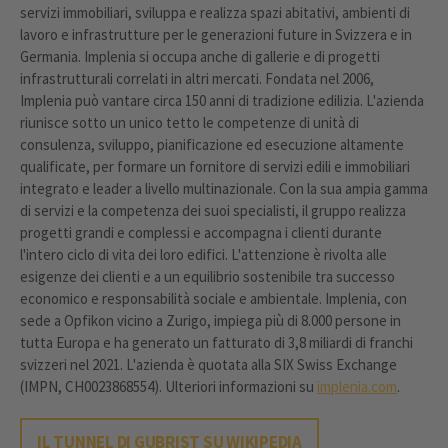
servizi immobiliari, sviluppa e realizza spazi abitativi, ambienti di
lavoro e infrastrutture per le generazioni future in Svizzera e in
Germania. Implenia si occupa anche di gallerie e di progetti
infrastrutturali correlati in altri mercati. Fondata nel 2006,
Implenia può vantare circa 150 anni di tradizione edilizia. L'azienda
riunisce sotto un unico tetto le competenze di unità di
consulenza, sviluppo, pianificazione ed esecuzione altamente
qualificate, per formare un fornitore di servizi edili e immobiliari
integrato e leader a livello multinazionale. Con la sua ampia gamma
di servizi e la competenza dei suoi specialisti, il gruppo realizza
progetti grandi e complessi e accompagna i clienti durante
l'intero ciclo di vita dei loro edifici. L'attenzione è rivolta alle
esigenze dei clienti e a un equilibrio sostenibile tra successo
economico e responsabilità sociale e ambientale. Implenia, con
sede a Opfikon vicino a Zurigo, impiega più di 8.000 persone in
tutta Europa e ha generato un fatturato di 3,8 miliardi di franchi
svizzeri nel 2021. L'azienda è quotata alla SIX Swiss Exchange
(IMPN, CH0023868554). Ulteriori informazioni su
implenia.com
.
IL TUNNEL DI GUBRIST SU WIKIPEDIA