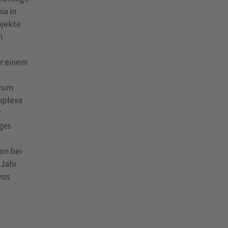
ia in
jekte.
n
er einem
trum
omplexe
r
ges
on bei
 Jahr
iss