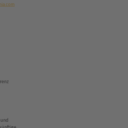
ia.com
erenz
 und
künftige