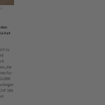
er
iden
ia hat
ört zu
rd
ach
en, die
tes für
E GUBRI
schinger
 CHF 184
mit