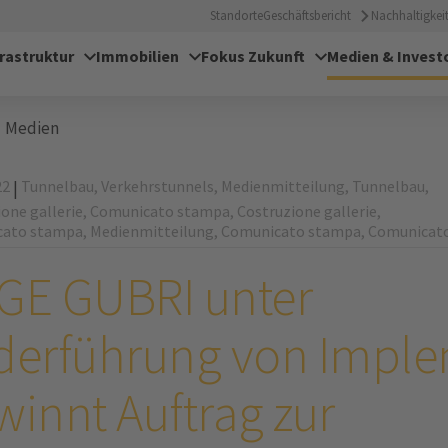
Standorte
Geschäftsbericht
Nachhaltigkeit
frastruktur
Immobilien
Fokus Zukunft
Medien & Invest
Medien
22
Tunnelbau,
Verkehrstunnels,
Medienmitteilung,
Tunnelbau,
|
one gallerie,
Comunicato stampa,
Costruzione gallerie,
ato stampa,
Medienmitteilung,
Comunicato stampa,
Comunicat
GE GUBRI unter
derführung von Imple
winnt Auftrag zur