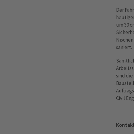
Der Fah
heutige
um 30 c
Sicherh
Nischen
saniert.
Sämtlic
Arbeitss
sind die
Baustell
Auftrags
Civil En
Kontakt