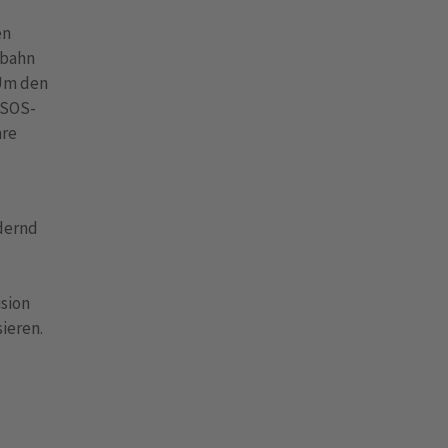
en
rbahn
 Um den
 SOS-
hre
rdernd
ision
ieren.