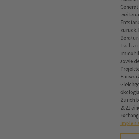
Generati
weitere
Entstand
zurück.
Beratun
Dach zu
Immobil
sowie de
Projekt
Bauwerk
Gleichge
ökologis
Zürich b
2021 ein
Exchang
impleni