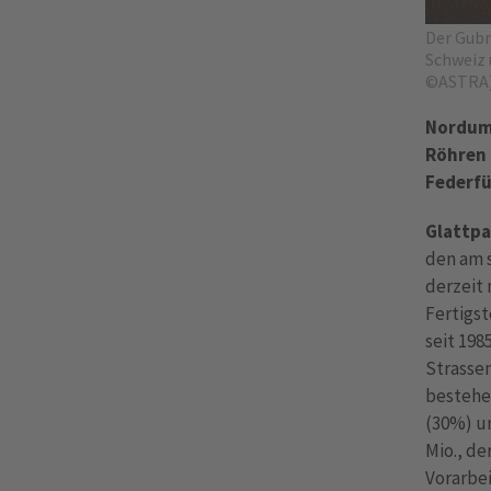
Der Gubr
Schweiz 
©ASTRA)
Nordumf
Röhren 
Federfü
Glattpa
den am 
derzeit 
Fertigs
seit 198
Strassen
bestehe
(30%) un
Mio., de
Vorarbei