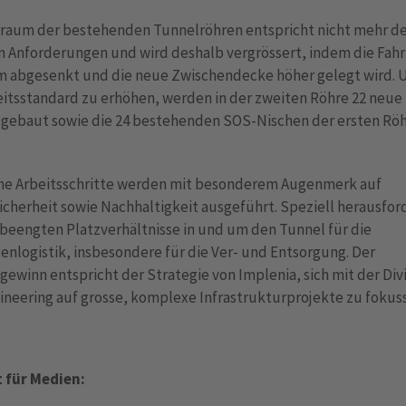
rraum der bestehenden Tunnelröhren entspricht nicht mehr d
n Anforderungen und wird deshalb vergrössert, indem die Fah
m abgesenkt und die neue Zwischendecke höher gelegt wird.
eitsstandard zu erhöhen, werden in der zweiten Röhre 22 neue
 gebaut sowie die 24 bestehenden SOS-Nischen der ersten Rö
he Arbeitsschritte werden mit besonderem Augenmerk auf
icherheit sowie Nachhaltigkeit ausgeführt. Speziell herausfo
 beengten Platzverhältnisse in und um den Tunnel für die
enlogistik, insbesondere für die Ver- und Entsorgung. Der
gewinn entspricht der Strategie von Implenia, sich mit der Div
gineering auf grosse, komplexe Infrastrukturprojekte zu fokuss
 für Medien: