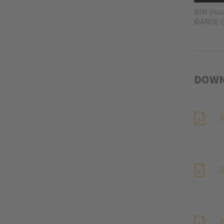
BIM Visu
©ARGE G
DOWN
2
2
2