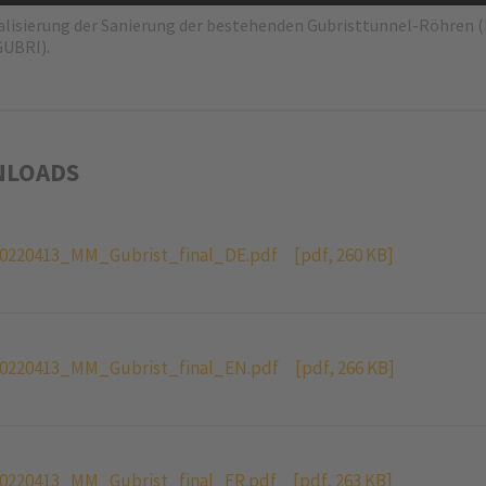
alisierung der Sanierung der bestehenden Gubristtunnel-Röhren (B
UBRI).
LOADS
0220413_MM_Gubrist_final_DE.pdf
[pdf, 260 KB]
0220413_MM_Gubrist_final_EN.pdf
[pdf, 266 KB]
0220413_MM_Gubrist_final_FR.pdf
[pdf, 263 KB]