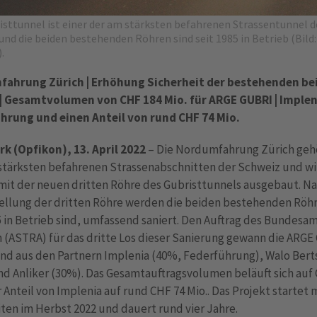
isttunnel ist einer der am stärksten befahrenen Strassentunnel d
und die beiden bestehenden Röhren sind seit 1985 in Betrieb (Bild:
.
ahrung Zürich | Erhöhung Sicherheit der bestehenden be
| Gesamtvolumen von CHF 184 Mio. für ARGE GUBRI | Implen
hrung und einen Anteil von rund CHF 74 Mio.
rk (Opfikon), 13. April 2022
– Die Nordumfahrung Zürich geh
stärksten befahrenen Strassenabschnitten der Schweiz und wi
mit der neuen dritten Röhre des Gubristtunnels ausgebaut. N
tellung der dritten Röhre werden die beiden bestehenden Röhr
5 in Betrieb sind, umfassend saniert. Den Auftrag des Bundesam
 (ASTRA) für das dritte Los dieser Sanierung gewann die ARG
nd aus den Partnern Implenia (40%, Federführung), Walo Bert
d Anliker (30%). Das Gesamtauftragsvolumen beläuft sich auf
r Anteil von Implenia auf rund CHF 74 Mio.. Das Projekt startet 
ten im Herbst 2022 und dauert rund vier Jahre.