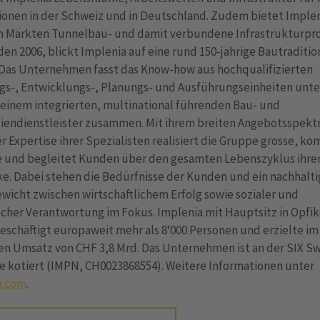
onen in der Schweiz und in Deutschland. Zudem bietet Implen
n Märkten Tunnelbau- und damit verbundene Infrastrukturpro
en 2006, blickt Implenia auf eine rund 150-jährige Bautraditio
 Das Unternehmen fasst das Know-how aus hochqualifizierten
gs-, Entwicklungs-, Planungs- und Ausführungseinheiten unt
 einem integrierten, multinational führenden Bau- und
iendienstleister zusammen. Mit ihrem breiten Angebotsspek
r Expertise ihrer Spezialisten realisiert die Gruppe grosse, k
e und begleitet Kunden über den gesamten Lebenszyklus ihre
e. Dabei stehen die Bedürfnisse der Kunden und ein nachhalti
wicht zwischen wirtschaftlichem Erfolg sowie sozialer und
cher Verantwortung im Fokus. Implenia mit Hauptsitz in Opfik
eschäftigt europaweit mehr als 8‘000 Personen und erzielte im
en Umsatz von CHF 3,8 Mrd. Das Unternehmen ist an der SIX Sw
e kotiert (IMPN, CH0023868554). Weitere Informationen unter
a.com
.