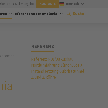
sbericht
Stellenangebote
KONTAKTE
Deutsch
Suche
oren
Referenzen
Über Implenia
REFERENZ
o stampa
Referenz N01/38 Ausbau
Nordumfahrung Zürich, Los 3
Instandsetzung Gubristtunnel
1. und 2. Röhre
nia