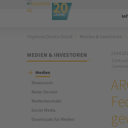
In
Implenia Deutschland
Medien & Investoren
13.04.20
MEDIEN & INVESTOREN
Costruzi
Comunic
Medien
AR
Newsroom
News-Service
Fe
Medienkontakt
Social Media
ge
Downloads für Medien