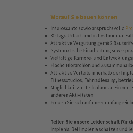
Worauf Sie bauen können
Interessante sowie anspruchsvolle
Pro
30 Tage Urlaub und in bestimmten Fäl
Attraktive Vergütung gemäß Bautarif
Systematische Einarbeitung sowie pr
Vielfältige Karriere- und Entwicklun
Flache Hierarchien und Zusammenarb
Attraktive Vorteile innerhalb der Impl
Fitnessstudios, Fahrradleasing, betrie
Möglichkeit zur Teilnahme an Firmen-
anderen Aktivitäten
Freuen Sie sich auf unser umfangreic
Teilen Sie unsere Leidenschaft für 
Implenia. Bei Implenia schätzen und l