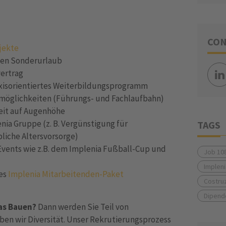
CON
jekte
len Sonderurlaub
vertrag
axisorientiertes Weiterbildungsprogramm
gsmöglichkeiten (Führungs- und Fachlaufbahn)
eit auf Augenhöhe
enia Gruppe (z. B. Vergünstigung für
TAGS
bliche Altersvorsorge)
Events wie z.B. dem Implenia Fußball-Cup und
Job 10
Impleni
hes
Implenia Mitarbeitenden-Paket
Costruz
Dipende
das Bauen?
Dann werden Sie Teil von
eben wir Diversität. Unser Rekrutierungsprozess