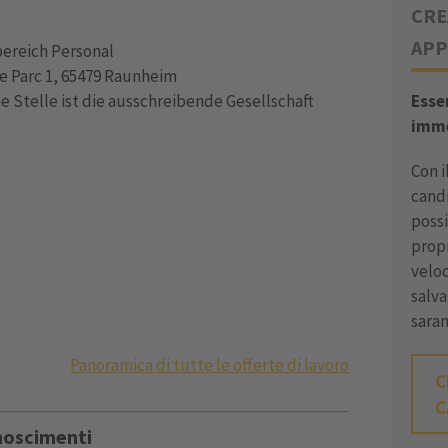
CRE
APP
bereich Personal
 Parc 1, 65479 Raunheim
 Stelle ist die ausschreibende Gesellschaft
Esse
imm
Con i
cand
possi
prop
velo
salva
sara
Panoramica di tutte le offerte di lavoro
C
C
onoscimenti