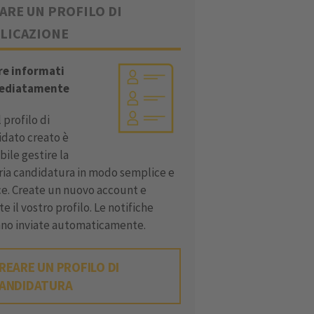
ARE UN PROFILO DI
LICAZIONE
re informati
ediatamente
l profilo di
idato creato è
bile gestire la
ria candidatura in modo semplice e
ce. Create un nuovo account e
te il vostro profilo. Le notifiche
nno inviate automaticamente.
REARE UN PROFILO DI
ANDIDATURA