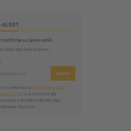
-ALERT
i notifiche su lavori simili.
iti subito agli avvisi di lavoro
l*
tto e compreso la
Dichiarazione sulla
zione dei dati
e acconsento alla
vazione e all'utilizzo dei miei dati
nali come descritto.