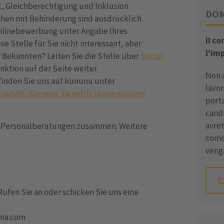
lt, Gleichberechtigung und Inklusion
DOM
hen mit Behinderung sind ausdrücklich
Onlinebewerbung unter Angabe Ihres
Il co
e Stelle für Sie nicht interessant, aber
l'im
r Bekannten? Leiten Sie die Stelle über
Social-
nktion auf der Seite weiter.
Non 
finden Sie uns auf kununu unter
lavor
 Gehalt, Karriere, Benefits (kununu.com)
porta
candi
avret
en Personalberatungen zusammen. Weitere
come
veng
C
Rufen Sie an oder schicken Sie uns eine
enia.com