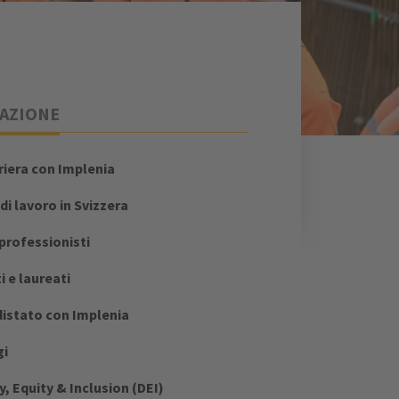
AZIONE
riera con Implenia
di lavoro in Svizzera
 professionisti
i e laureati
istato con Implenia
gi
y, Equity & Inclusion (DEI)