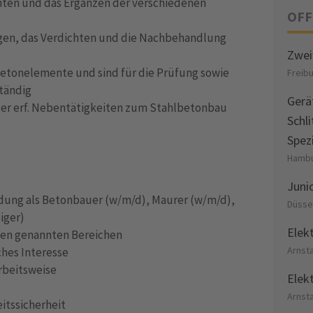
chten und das Ergänzen der verschiedenen
OFF
ingen, das Verdichten und die Nachbehandlung
Zwei
Betonelemente und sind für die Prüfung sowie
Freib
tändig
Gerä
 der erf. Nebentätigkeiten zum Stahlbetonbau
Schl
)
Spez
Hambu
Juni
dung als Betonbauer (w/m/d), Maurer (w/m/d),
Düsse
iger)
Elek
ben genannten Bereichen
Arnst
hes Interesse
rbeitsweise
Elek
Arnst
itssicherheit