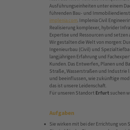
Ausführungseinheiten unter einem Dac
führenden Bau- und Immobiliendienst
implenia.com
. Implenia Civil Enginee
Realisierung komplexer, hybrider Infr
Expertise und Ressourcen und setzen 
Wir gestalten die Welt von morgen: D
Ingenieurbau (Civil) und Spezialtiefba
langjährigen Erfahrung und Fachexpert
Kunden. Das Entwerfen, Planen und Ba
Straße, Wasserstraßen und Industrie 
und beeinflussen, wie zukünftige mod
das ist unsere Leidenschaft.
Für unseren Standort
Erfurt
suchen w
Aufgaben
Sie wirken mit bei der Errichtung vo