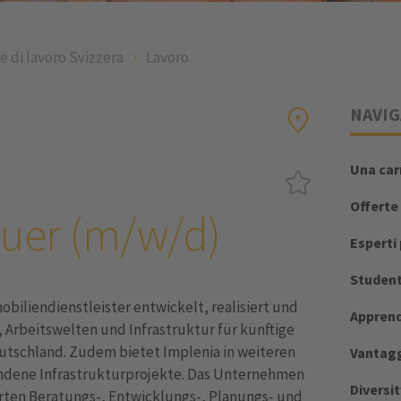
e di lavoro Svizzera
Lavoro
NAVIG
Una car
Offerte 
uer (m/w/d)
Esperti
Student
biliendienstleister entwickelt, realisiert und
Apprend
Arbeitswelten und Infrastruktur für künftige
eutschland. Zudem bietet Implenia in weiteren
Vantag
dene Infrastrukturprojekte. Das Unternehmen
Diversit
erten Beratungs-, Entwicklungs-, Planungs- und