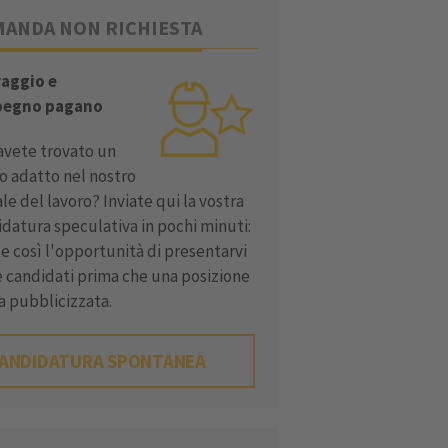
ANDA NON RICHIESTA
raggio e
pegno pagano
avete trovato un
o adatto nel nostro
le del lavoro? Inviate qui la vostra
datura speculativa in pochi minuti:
e così l'opportunità di presentarvi
 candidati prima che una posizione
a pubblicizzata.
ANDIDATURA SPONTANEA