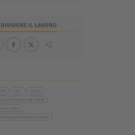
DIVIDERE IL LAVORO
809
DEU
Erfurt
a Civil Engineering GmbH
ione - Altro
nte (permanente), Vollzeit