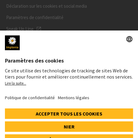
Déclaration sur les cookies et social media
Paramètres de confidentialité
Speak Up Line
PRIX DE L'ACTION
SWX: Implenia AG
ISIN: CH0023868554
62,30 CHF
0,00 CHF
(0,00%)
Details
© 2026 Implenia AG