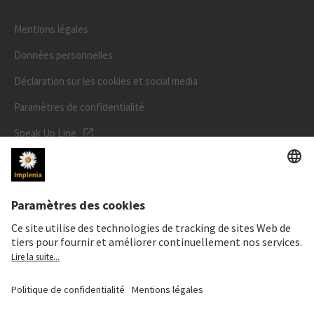
Mentions légales
Données personnelles
Déclaration sur les cookies et social media
Paramètres de confidentialité
Speak Up Line
PRIX DE L'ACTION
SWX: Implenia AG
ISIN: CH0023868554
62,30 CHF
-0,40 CHF
(-0,64%)
Details