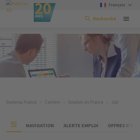
Français
Recherche
Implenia France
Carrière
Emplois en France
Job
NAVIGATION
ALERTE EMPLOI
OFFRES D'EMP