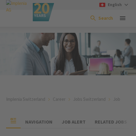
English
Search
Implenia Switzerland
Career
Jobs Switzerland
Job
NAVIGATION
JOB ALERT
RELATED JOBS