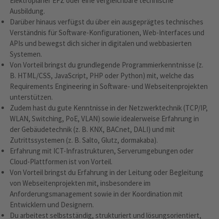
Elektroplaner EFZ oder eine vergleichbare technische
Ausbildung.
Darüber hinaus verfügst du über ein ausgeprägtes technisches
Verständnis für Software-Konfigurationen, Web-Interfaces und
APIs und bewegst dich sicher in digitalen und webbasierten
Systemen.
Von Vorteil bringst du grundlegende Programmierkenntnisse (z.
B. HTML/CSS, JavaScript, PHP oder Python) mit, welche das
Requirements Engineering in Software- und Webseitenprojekten
unterstützen.
Zudem hast du gute Kenntnisse in der Netzwerktechnik (TCP/IP,
WLAN, Switching, PoE, VLAN) sowie idealerweise Erfahrung in
der Gebäudetechnik (z. B. KNX, BACnet, DALI) und mit
Zutrittssystemen (z. B. Salto, Glutz, dormakaba).
Erfahrung mit ICT-Infrastrukturen, Serverumgebungen oder
Cloud-Plattformen ist von Vorteil.
Von Vorteil bringst du Erfahrung in der Leitung oder Begleitung
von Webseitenprojekten mit, insbesondere im
Anforderungsmanagement sowie in der Koordination mit
Entwicklern und Designern.
Du arbeitest selbstständig, strukturiert und lösungsorientiert,