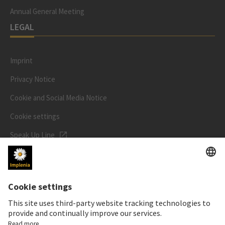
Annual General Meeting
LEGAL
Imprint
Privacy Notice
Cookie and Social Media Notice
Cookie settings
Speak Up Line
STOCK PRICE
SWX: Implenia AG
ISIN: CH0023868554
62,30 CHF
0,00 CHF
(0,00%)