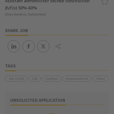
Assistant administratif secteur construction
(h/f/x) 50%-60%
Onex-Genève, Switzerland
SHARE JOB
TAGS
Job 13192
CHE
Opfikon
Streamnow AG
Other
UNSOLICITED APPLICATION