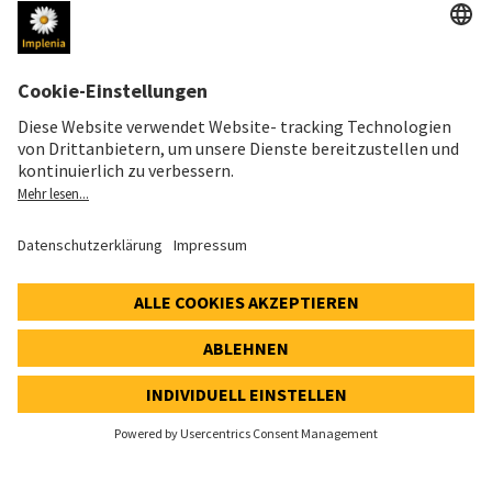
Impressum
Datenschutzerklärung
Cookie- und Social-Media-Richtlinie
Cookie-Einstellungen
Speak Up Line
AKTIENKURS
SWX: Implenia AG
ISIN: CH0023868554
62,30 CHF
0,00 CHF
(0,00%)
Details