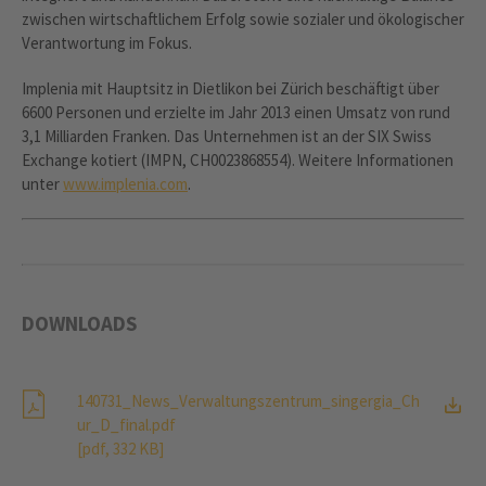
zwischen wirtschaftlichem Erfolg sowie sozialer und ökologischer
Verantwortung im Fokus.
Implenia mit Hauptsitz in Dietlikon bei Zürich beschäftigt über
6600 Personen und erzielte im Jahr 2013 einen Umsatz von rund
3,1 Milliarden Franken. Das Unternehmen ist an der SIX Swiss
Exchange kotiert (IMPN, CH0023868554). Weitere Informationen
unter
www.implenia.com
.
DOWNLOADS
140731_News_Verwaltungszentrum_singergia_Ch
ur_D_final.pdf
[pdf, 332 KB]