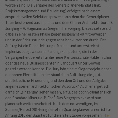
worden sind. Die Vergabe des Generalplaner-Mandats (inkl.
Projektmanagement und Bauleitung) erfolgte nach einem
anspruchsvollen Selektionsprozess, aus dem das Generalplaner-
Team bestehend aus Implenia und dem Churer Architekturbüro D.
Jüngling + A. Hagmann als Siegerin hervorging. Dieses setzte sich
dabei in einer ersten Phase gegen insgesamt 40 Mitbewerber
und in der Schlussrunde gegen acht Konkurrenten durch. Der
Auftrag ist ein Dienstleistungs-Mandat und unterstreicht
Implenias ausgewiesene Planungskompetenz, die in der
Vergangenheit bereits für die neue Kantonsschule Halde in Chur
oder das neue Businesscenter in Landquart unter Beweis
gestellt werden konnte. Die Jury lobte beim Siegerprojekt nebst
der hohen Flexibilität in der räumlichen Aufteilung die „gute
städtebauliche Einordnung und den dem Ort und der Aufgabe
angemessenen architektonischen Ausdruck“. Auch energetisch
darf sich „singergia“ sehen lassen, erfüllt es doch vollumfänglich
®
den Standard Minergie-P-Eco
. Das Siegerprojekt wird nun
planerisch weiterbearbeitet. Nach dem notwendigen, im
Sommer/Herbst 2014 eingeleiteten Quartierplanverfahren ist für
Anfang 2016 der Baustart für die erste Etappe vorgesehen.
Hier