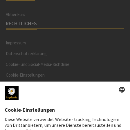
Aktienkurs
RECHTLICHES
Impressum
Datenschutzerklärung
Cookie- und Social-Media-Richtlinie
Cookie-Einstellungen
Speak Up Line
AKTIENKURS
SWX: Implenia AG
ISIN: CH0023868554
62,30 CHF