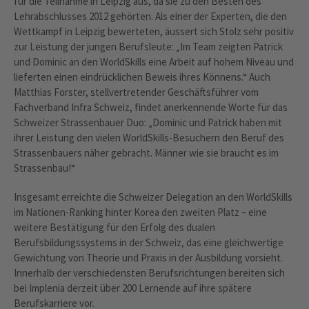
für die Teilnahme in Leipzig aus, da sie zu den Besten des
Lehrabschlusses 2012 gehörten. Als einer der Experten, die den
Wettkampf in Leipzig bewerteten, äussert sich Stolz sehr positiv
zur Leistung der jungen Berufsleute: „Im Team zeigten Patrick
und Dominic an den WorldSkills eine Arbeit auf hohem Niveau und
lieferten einen eindrücklichen Beweis ihres Könnens.“ Auch
Matthias Forster, stellvertretender Geschäftsführer vom
Fachverband Infra Schweiz, findet anerkennende Worte für das
Schweizer Strassenbauer Duo: „Dominic und Patrick haben mit
ihrer Leistung den vielen WorldSkills-Besuchern den Beruf des
Strassenbauers näher gebracht. Männer wie sie braucht es im
Strassenbau!“
Insgesamt erreichte die Schweizer Delegation an den WorldSkills
im Nationen-Ranking hinter Korea den zweiten Platz – eine
weitere Bestätigung für den Erfolg des dualen
Berufsbildungssystems in der Schweiz, das eine gleichwertige
Gewichtung von Theorie und Praxis in der Ausbildung vorsieht.
Innerhalb der verschiedensten Berufsrichtungen bereiten sich
bei Implenia derzeit über 200 Lernende auf ihre spätere
Berufskarriere vor.