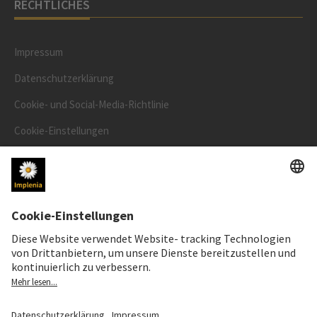
RECHTLICHES
Impressum
Datenschutzerklärung
Cookie- und Social-Media-Richtlinie
Cookie-Einstellungen
Speak Up Line
AKTIENKURS
SWX: Implenia AG
ISIN: CH0023868554
62,30 CHF
0,00 CHF
(0,00%)
Details