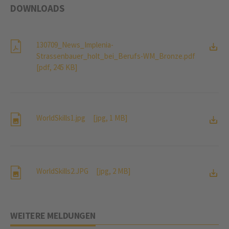
DOWNLOADS
130709_News_Implenia-
Strassenbauer_holt_bei_Berufs-WM_Bronze.pdf
[pdf, 245 KB]
WorldSkills1.jpg
[jpg, 1 MB]
WorldSkills2.JPG
[jpg, 2 MB]
WEITERE MELDUNGEN