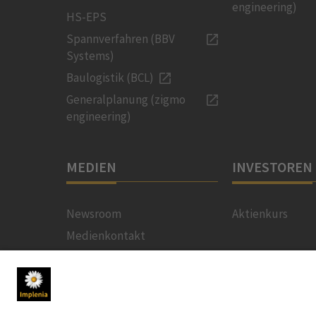
engineering)
HS-EPS
Spannverfahren (BBV
Systems)
Baulogistik (BCL)
Generalplanung (zigmo
engineering)
MEDIEN
INVESTOREN
Newsroom
Aktienkurs
Medienkontakt
Social Media
Downloads für Medien
News-Service