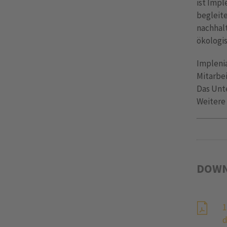
ist Impl
begleite
nachhalt
ökologi
Implenia
Mitarbei
Das Unte
Weitere
DOWN
1
d