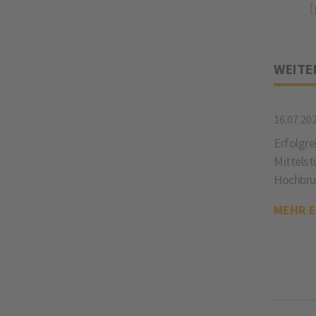
[
WEITE
16.07.20
Erfolgre
Mittelst
Hochbrü
MEHR 