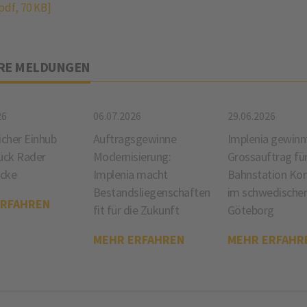
pdf, 70 KB]
RE MELDUNGEN
26
06.07.2026
29.06.2026
icher Einhub
Auftragsgewinne
Implenia gewinn
ück Rader
Modernisierung:
Grossauftrag fü
cke
Implenia macht
Bahnstation Ko
Bestandsliegenschaften
im schwedische
ERFAHREN
fit für die Zukunft
Göteborg
MEHR ERFAHREN
MEHR ERFAHR