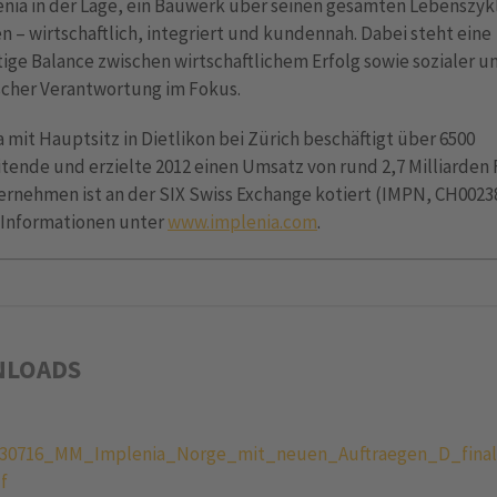
enia in der Lage, ein Bauwerk über seinen gesamten Lebenszyk
n – wirtschaftlich, integriert und kundennah. Dabei steht eine
ige Balance zwischen wirtschaftlichem Erfolg sowie sozialer u
scher Verantwortung im Fokus.
 mit Hauptsitz in Dietlikon bei Zürich beschäftigt über 6500
tende und erzielte 2012 einen Umsatz von rund 2,7 Milliarden 
rnehmen ist an der SIX Swiss Exchange kotiert (IMPN, CH0023
 Informationen unter
www.implenia.com
.
LOADS
30716_MM_Implenia_Norge_mit_neuen_Auftraegen_D_final
f