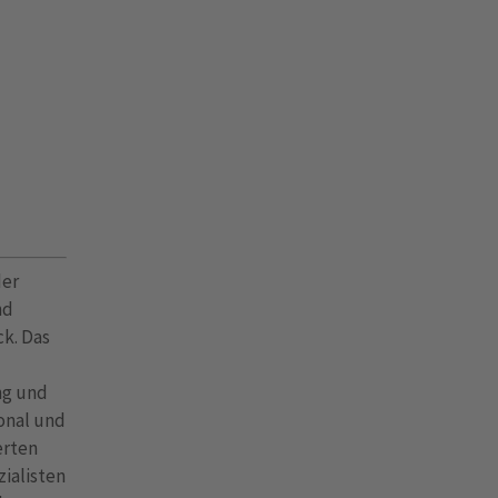
der
nd
ck. Das
ng und
onal und
erten
ialisten