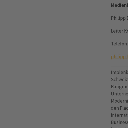
Medienk
Philipp 
Leiter 
Telefon:
philipp
Impleni
Schweiz
Batigrou
Unterne
Modernis
den Flä
interna
Busines