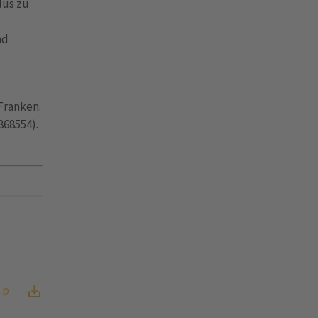
lus zu
nd
Franken.
868554).
.p