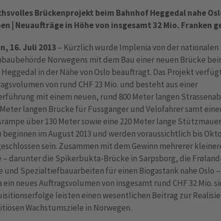
hsvolles Brückenprojekt beim Bahnhof Heggedal nahe Osl
n | Neuaufträge in Höhe von insgesamt 32 Mio. Franken g
n, 16. Juli 2013
– Kürzlich wurde Implenia von der nationalen
nbaubehörde Norwegens mit dem Bau einer neuen Brücke be
Heggedal in der Nähe von Oslo beauftragt. Das Projekt verfüg
ragsvolumen von rund CHF 23 Mio. und besteht aus einer
rführung mit einem neuen, rund 800 Meter langen Strassenab
 Meter langen Brücke für Fussgänger und Velofahrer samt eine
srampe über 130 Meter sowie eine 220 Meter lange Stützmauer.
n beginnen im August 2013 und werden voraussichtlich bis Okt
geschlossen sein. Zusammen mit dem Gewinn mehrerer kleiner
e – darunter die Spikerbukta-Brücke in Sarpsborg, die Frølan
e und Spezialtiefbauarbeiten für einen Biogastank nahe Oslo 
 ein neues Auftragsvolumen von insgesamt rund CHF 32 Mio. si
isitionserfolge leisten einen wesentlichen Beitrag zur Realisi
itiösen Wachstumsziele in Norwegen.