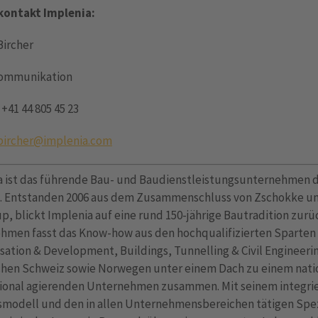
ontakt Implenia:
Bircher
Kommunikation
 +41 44 805 45 23
.bircher@implenia.com
a ist das führende Bau- und Baudienstleistungsunternehmen 
. Entstanden 2006 aus dem Zusammenschluss von Zschokke u
p, blickt Implenia auf eine rund 150-jährige Bautradition zurü
hmen fasst das Know-how aus den hochqualifizierten Sparten
ation & Development, Buildings, Tunnelling & Civil Engineeri
chen Schweiz sowie Norwegen unter einem Dach zu einem nati
tional agierenden Unternehmen zusammen. Mit seinem integri
smodell und den in allen Unternehmensbereichen tätigen Spez