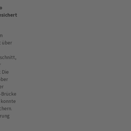
o
esichert
im
t über
schnitt,
r
 Die
ober
er
d-Brücke
– konnte
chern.
erung