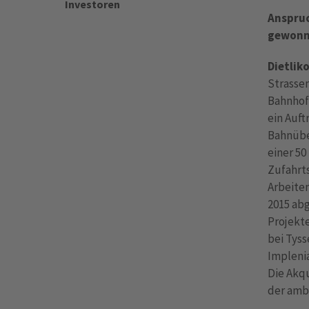
Investoren
Anspruc
gewonne
Dietliko
Strasse
Bahnhof 
ein Auft
Bahnübe
einer 50
Zufahrt
Arbeite
2015 ab
Projekt
bei Tyss
Implenia
Die Akqu
der amb