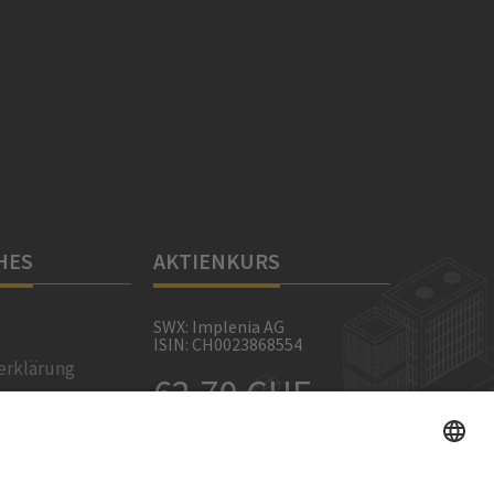
HES
AKTIENKURS
SWX: Implenia AG
ISIN: CH0023868554
erklärung
62,70 CHF
Social-Media-
-0,50 CHF
(-0,79%)
ellungen
Details