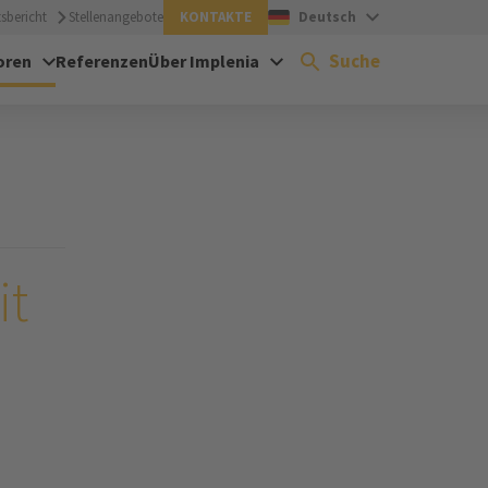
sbericht
Stellenangebote
KONTAKTE
Deutsch
Suche
oren
Referenzen
Über Implenia
it