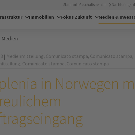
Standorte
Geschäftsbericht
Nachhaltigkeit
frastruktur
Immobilien
Fokus Zukunft
Medien & Invest
Medien
13
Medienmitteilung,
Comunicato stampa,
Comunicato stampa,
|
itteilung,
Comunicato stampa,
Comunicato stampa
plenia in Norwegen m
freulichem
ftragseingang