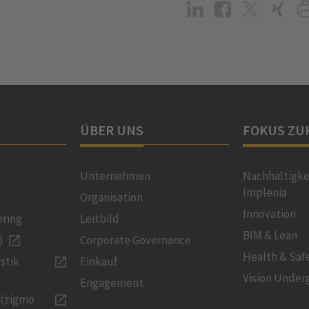
ÜBER UNS
FOKUS ZU
Unternehmen
Nachhaltigke
Implenia
Organisation
Innovation
ering
Leitbild
BIM & Lean
)
Corporate Governance
Health & Saf
stik
Einkauf
Vision Under
Engagement
 (zigmo