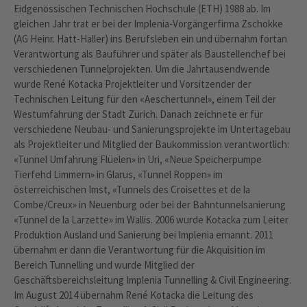
Eidgenössischen Technischen Hochschule (ETH) 1988 ab. Im
gleichen Jahr trat er bei der Implenia-Vorgängerfirma Zschokke
(AG Heinr. Hatt-Haller) ins Berufsleben ein und übernahm fortan
Verantwortung als Bauführer und später als Baustellenchef bei
verschiedenen Tunnelprojekten. Um die Jahrtausendwende
wurde René Kotacka Projektleiter und Vorsitzender der
Technischen Leitung für den «Aeschertunnel», einem Teil der
Westumfahrung der Stadt Zürich. Danach zeichnete er für
verschiedene Neubau- und Sanierungsprojekte im Untertagebau
als Projektleiter und Mitglied der Baukommission verantwortlich:
«Tunnel Umfahrung Flüelen» in Uri, «Neue Speicherpumpe
Tierfehd Limmern» in Glarus, «Tunnel Roppen» im
österreichischen Imst, «Tunnels des Croisettes et de la
Combe/Creux» in Neuenburg oder bei der Bahntunnelsanierung
«Tunnel de la Larzette» im Wallis. 2006 wurde Kotacka zum Leiter
Produktion Ausland und Sanierung bei Implenia ernannt. 2011
übernahm er dann die Verantwortung für die Akquisition im
Bereich Tunnelling und wurde Mitglied der
Geschäftsbereichsleitung Implenia Tunnelling & Civil Engineering.
Im August 2014 übernahm René Kotacka die Leitung des