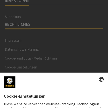
INVESTOREN
Aktienkurs
RECHTLICHES
Impressum
Datenschutzerklärung
Cookie- und Social-Media-Richtlinie
Cookie-Einstellungen
Speak Up Line
AKTIENKURS
SWX: Implenia AG
ISIN: CH0023868554