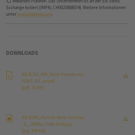
3,1 Milliarden Franken. Das Unternehmen ist an der SIX Swiss
Exchange kotiert (IMPN, CH0023868554). Weitere Informationen
unter
www.implenia.com
.
DOWNLOADS
20141216_MM_Rene-Kotacka-ins-
GEBO_DE_arr.pdf
[pdf, 76 KB]
20141006_Portrait-Rene-Kotacka-
_6__300dpi_Della-Bella.jpg
[jpg, 398 KB]