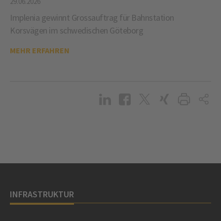
29.06.2026
Implenia gewinnt Grossauftrag für Bahnstation
Korsvägen im schwedischen Göteborg
MEHR ERFAHREN
INFRASTRUKTUR