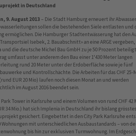
projekt in Deutschland
on, 9. August 2013
– Die Stadt Hamburg erneuert ihr Abwasser
wasserleitungen sollen die bestehenden Siele entlasten und 
ng ermöglichen. Die Hamburger Stadtentwässerung hat den Au
«Transportsiel Isebek, 2. Bauabschnitt» an eine ARGE vergeben,
 und die deutsche Michel Bau GmbH zu je 50 Prozent beteiligt
trag umfasst unter anderem den Bau einer 1‘430 Meter langen
leitung rund 20 Meter unter der Erdoberfläche sowie je fünf
bauwerke und Kontrollschächte. Die Arbeiten für das CHF 25-
 (rund EUR 20 Mio) laufen noch diesen Monat an und werden
chtlich im August 2016 beendet sein.
 Park Tower in Karlsruhe und einem Volumen von rund CHF 42 
R 34 Mio.) hat sich Implenia in Deutschland ihr bislang grösste
rojekt gesichert. Eingebettet in den City Park Karlsruhe ent
0 Wohnungen mit unterschiedlichen Ausbaustandards – von de
enwohnung bis hin zur exklusiven Turmwohnung. Im Erdgesch