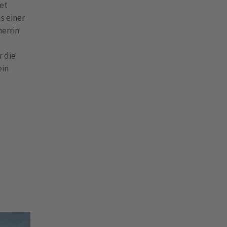
tet
s einer
herrin
r die
ein