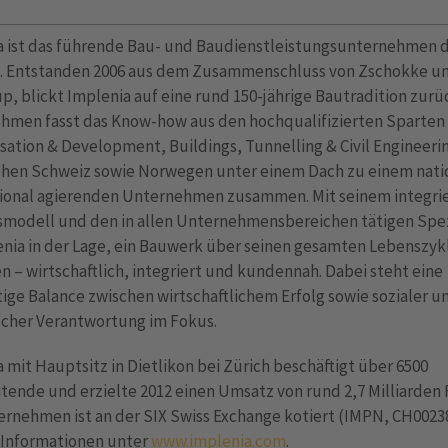
a ist das führende Bau- und Baudienstleistungsunternehmen 
. Entstanden 2006 aus dem Zusammenschluss von Zschokke u
p, blickt Implenia auf eine rund 150-jährige Bautradition zurü
hmen fasst das Know-how aus den hochqualifizierten Sparten
ation & Development, Buildings, Tunnelling & Civil Engineeri
chen Schweiz sowie Norwegen unter einem Dach zu einem nati
tional agierenden Unternehmen zusammen. Mit seinem integri
smodell und den in allen Unternehmensbereichen tätigen Spez
enia in der Lage, ein Bauwerk über seinen gesamten Lebenszyk
n – wirtschaftlich, integriert und kundennah. Dabei steht eine
ige Balance zwischen wirtschaftlichem Erfolg sowie sozialer u
scher Verantwortung im Fokus.
 mit Hauptsitz in Dietlikon bei Zürich beschäftigt über 6500
tende und erzielte 2012 einen Umsatz von rund 2,7 Milliarden 
rnehmen ist an der SIX Swiss Exchange kotiert (IMPN, CH0023
 Informationen unter
www.implenia.com
.