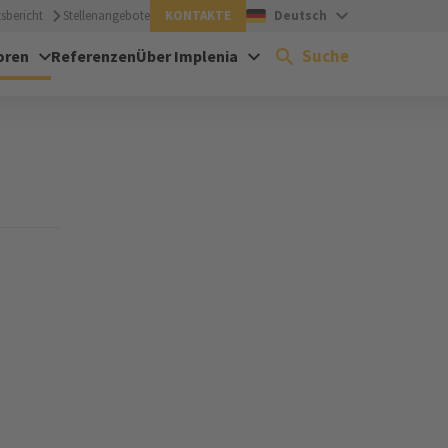
sbericht
Stellenangebote
KONTAKTE
Deutsch
Suche
oren
Referenzen
Über Implenia