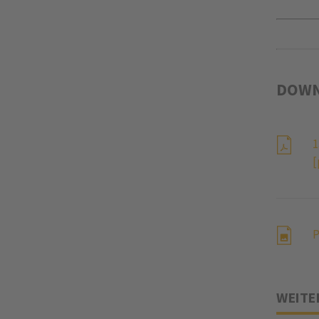
DOWN
1
[
P
WEITE