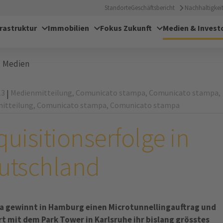
Standorte
Geschäftsbericht
Nachhaltigkeit
frastruktur
Immobilien
Fokus Zukunft
Medien & Invest
Medien
13
Medienmitteilung,
Comunicato stampa,
Comunicato stampa,
|
itteilung,
Comunicato stampa,
Comunicato stampa
uisitionserfolge in
utschland
a gewinnt in Hamburg einen Microtunnellingauftrag und
ert mit dem Park Tower in Karlsruhe ihr bislang grösstes