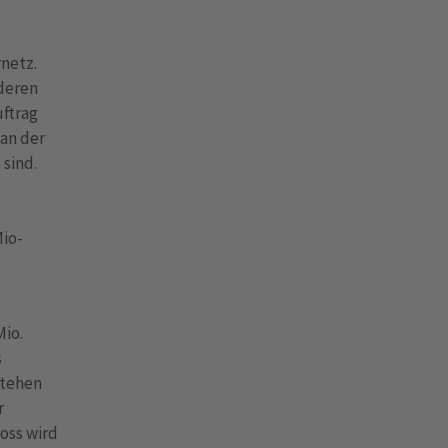
netz.
deren
ftrag
 an der
 sind.
Mio-
Mio.
s
stehen
r
oss wird