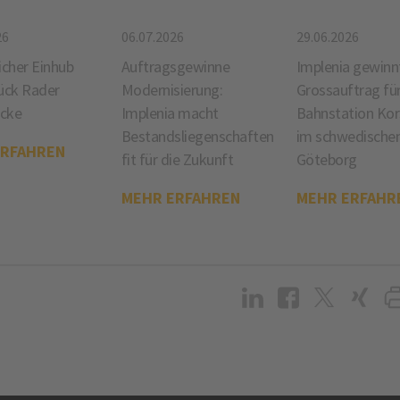
26
06.07.2026
29.06.2026
icher Einhub
Auftragsgewinne
Implenia gewinn
ück Rader
Modernisierung:
Grossauftrag fü
cke
Implenia macht
Bahnstation Ko
Bestandsliegenschaften
im schwedische
ERFAHREN
fit für die Zukunft
Göteborg
MEHR ERFAHREN
MEHR ERFAHR