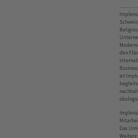
Impleni
Schweiz
Batigrou
Unterne
Modernis
den Flä
interna
Busines
ist Impl
begleite
nachhalt
ökologi
Implenia
Mitarbei
Das Unte
Weitere