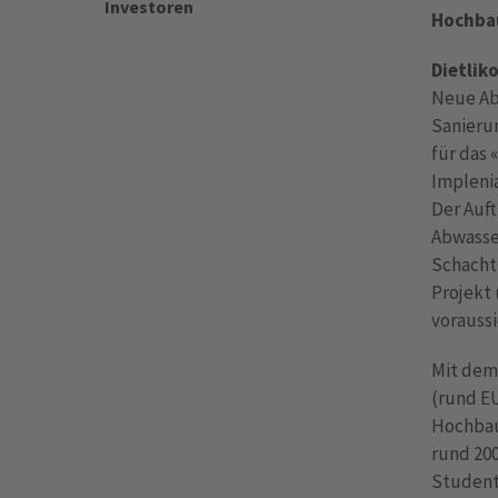
Investoren
Hochbau
Dietlik
Neue Ab
Sanieru
für das 
Implenia
Der Auf
Abwasser
Schacht
Projekt
voraussi
Mit dem
(rund EU
Hochbaup
rund 20
Student