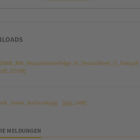
LOADS
30808_MM_Akquisitionserfolge_in_Deutschland_D_final.pdf
pdf, 323 KB]
ark_Tower_Karlsruhe.jpg
[jpg, 2 MB]
RE MELDUNGEN