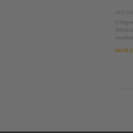
16.07.20
Erfolgre
Mittelst
Hochbrü
MEHR 