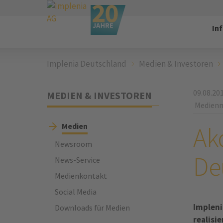
In
Implenia Deutschland
Medien & Investoren
09.08.20
MEDIEN & INVESTOREN
Medienm
Medien
Akq
Newsroom
De
News-Service
Medienkontakt
Social Media
Impleni
Downloads für Medien
realisi