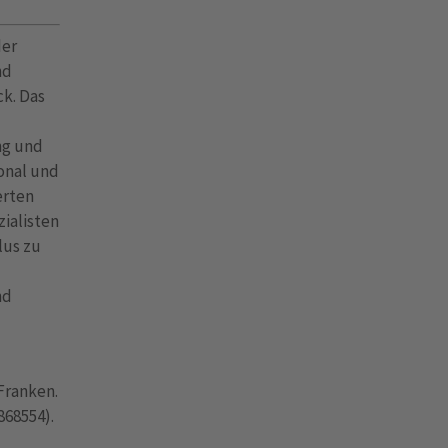
der
nd
ck. Das
ng und
onal und
erten
ialisten
lus zu
nd
Franken.
868554).