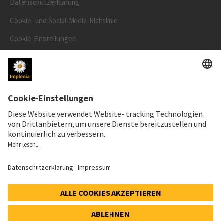
Datenschutzerklärung
Cookie- und Social-Media-Richtlinie
Cookie-Einstellungen
Speak Up Line
AKTIENKURS
SWX: Implenia AG
ISIN: CH0023868554
62,30 CHF
-0,40 CHF
(-0,64%)
Details
© 2026 Implenia AG