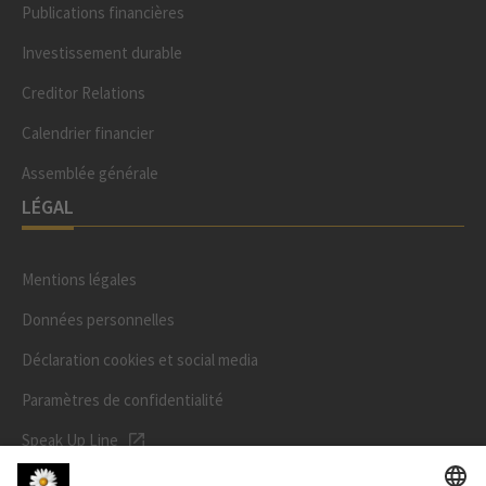
Publications financières
Investissement durable
Creditor Relations
Calendrier financier
Assemblée générale
LÉGAL
Mentions légales
Données personnelles
Déclaration cookies et social media
Paramètres de confidentialité
Speak Up Line
PRIX DE L'ACTION