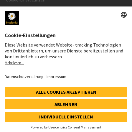
Speak Up Line
AKTIENKURS
SWX: Implenia AG
ISIN: CH0023868554
63,20 CHF
-1,20 CHF
(-1,86%)
Details
© 2026 Implenia AG