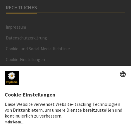
RECHTLICHES
Impressum
Datenschutzerklärung
Cookie- und Social-Media-Richtlinie
Cookie-Einstellungen
Speak Up Line
AKTIENKURS
SWX: Implenia AG
ISIN: CH0023868554
62,30 CHF
0,00 CHF
(0,00%)
Details