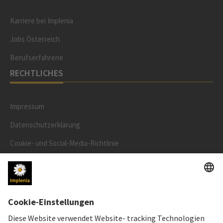
Karriere bei Implenia
Jobs Österreich
Berufserfahrene
RECHTLICHES
Impressum
Datenschutzerklärung
Cookie- und Social-Media-Richtlinie
Cookie-Einstellungen
AKTIENKURS
SWX: Implenia AG
ISIN: CH0023868554