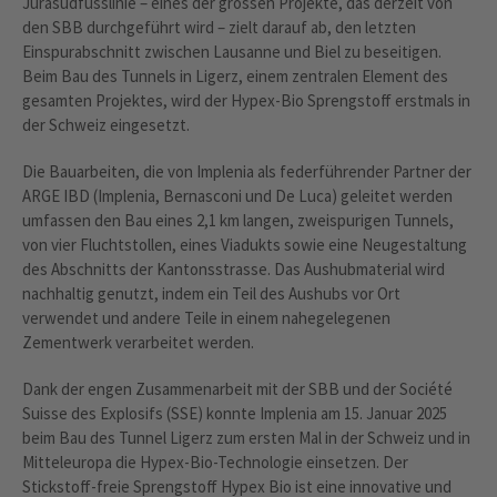
Jurasüdfusslinie – eines der grossen Projekte, das derzeit von
den SBB durchgeführt wird – zielt darauf ab, den letzten
Einspurabschnitt zwischen Lausanne und Biel zu beseitigen.
Beim Bau des Tunnels in Ligerz, einem zentralen Element des
gesamten Projektes, wird der Hypex-Bio Sprengstoff erstmals in
der Schweiz eingesetzt.
Die Bauarbeiten, die von Implenia als federführender Partner der
ARGE IBD (Implenia, Bernasconi und De Luca) geleitet werden
umfassen den Bau eines 2,1 km langen, zweispurigen Tunnels,
von vier Fluchtstollen, eines Viadukts sowie eine Neugestaltung
des Abschnitts der Kantonsstrasse. Das Aushubmaterial wird
nachhaltig genutzt, indem ein Teil des Aushubs vor Ort
verwendet und andere Teile in einem nahegelegenen
Zementwerk verarbeitet werden.
Dank der engen Zusammenarbeit mit der SBB und der Société
Suisse des Explosifs (SSE) konnte Implenia am 15. Januar 2025
beim Bau des Tunnel Ligerz zum ersten Mal in der Schweiz und in
Mitteleuropa die Hypex-Bio-Technologie einsetzen. Der
Stickstoff-freie Sprengstoff Hypex Bio ist eine innovative und