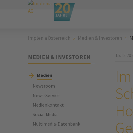
Implenia Österreich
Medien & Investoren
M
15.12.20
MEDIEN & INVESTOREN
Im
Medien
Newsroom
Sc
News-Service
Ho
Medienkontakt
Social Media
Ge
Multimedia-Datenbank