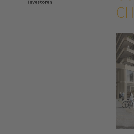
Investoren
CH