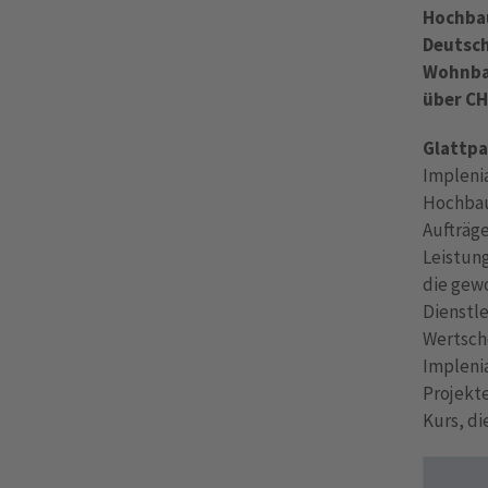
Hochbau
Deutsch
Wohnbau
über CH
Glattpa
Impleni
Hochbau
Aufträg
Leistun
die gewo
Dienstl
Wertsch
Implenia
Projekte
Kurs, di