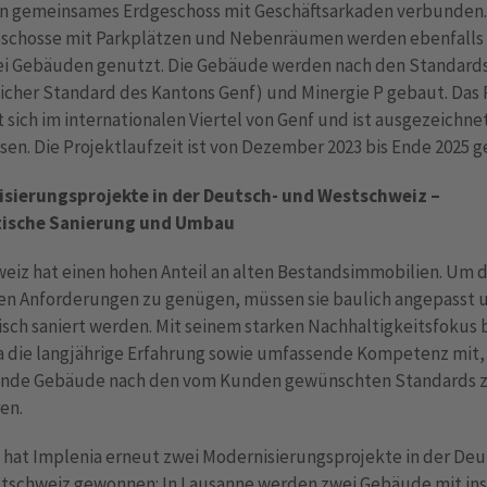
in gemeinsames Erdgeschoss mit Geschäftsarkaden verbunden.
schosse mit Parkplätzen und Nebenräumen werden ebenfalls
rei Gebäuden genutzt. Die Gebäude werden nach den Standard
icher Standard des Kantons Genf) und Minergie P gebaut. Das 
 sich im internationalen Viertel von Genf und ist ausgezeichne
sen. Die Projektlaufzeit ist von Dezember 2023 bis Ende 2025 g
sierungsprojekte in der Deutsch- und Westschweiz –
tische Sanierung und Umbau
weiz hat einen hohen Anteil an alten Bestandsimmobilien. Um 
n Anforderungen zu genügen, müssen sie baulich angepasst 
sch saniert werden. Mit seinem starken Nachhaltigkeitsfokus 
a die langjährige Erfahrung sowie umfassende Kompetenz mit
nde Gebäude nach den vom Kunden gewünschten Standards 
en.
 hat Implenia erneut zwei Modernisierungsprojekte in der Deu
tschweiz gewonnen: In Lausanne werden zwei Gebäude mit in