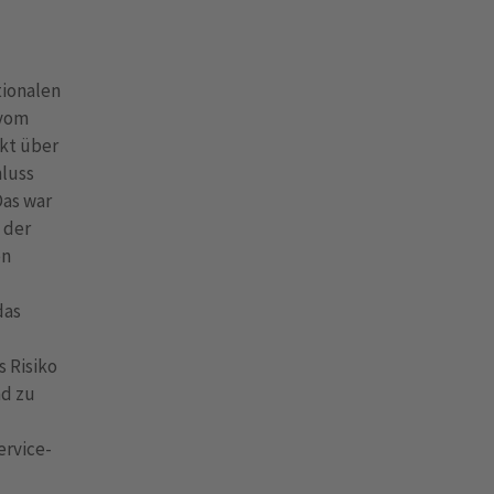
tionalen
 vom
ekt über
hluss
Das war
 der
en
das
 Risiko
nd zu
ervice-