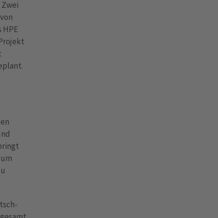
 Zwei
 von
s HPE
Projekt
t
eplant.
den
und
bringt
, um
zu
tsch-
sgesamt