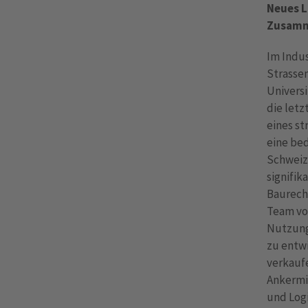
Neues L
Zusamme
Im Indus
Strasse
Universi
die let
eines st
eine be
Schweiz
signifik
Baurech
Team von
Nutzung
zu entwi
verkaufe
Ankermi
und Log