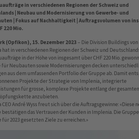
aufträge in verschiedenen Regionen der Schweiz und
lands | Neubau und Modernisierung von Gewerbe- und
ten | Fokus auf Nachhaltigkeit | Auftragsvolumen von i
F 220 Mio.
rk (Opfikon), 15. Dezember 2023
– Die Division Buildings von
a hat in verschiedenen Regionen der Schweiz und Deutschland
aufträge in der Höhe von insgesamt über CHF 220 Mio. gewonn
e für Neubauten sowie Modernisierungen decken unterschiedl
gen aus dem umfassenden Portfolio der Gruppe ab. Damit ent
nnenen Projekte der Strategie von Implenia, integrierte
eistungen für grosse, komplexe Projekte entlang der gesamte
öpfungskette anzubieten.
 CEO André Wyss freut sich über die Auftragsgewinne: «Diese 
 bestätigen das Vertrauen der Kunden in Implenia. Die Gruppe 
e für 2023 gesetzten Ziele zu erreichen.»