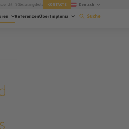
sbericht
Stellenangebote
KONTAKTE
Deutsch
Suche
oren
Referenzen
Über Implenia
d
s