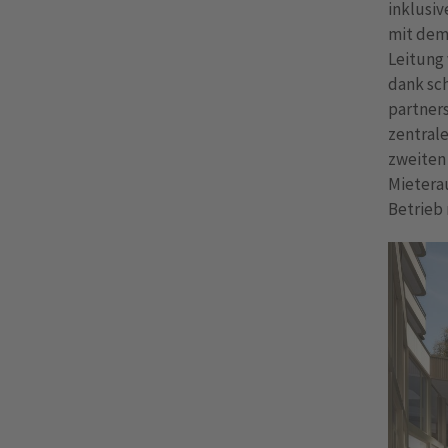
inklusiv
mit dem 
Leitung
dank sch
partners
zentrale
zweiten
Mieterau
Betrieb