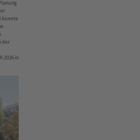
 Planung
der
d konnte
ie
n
n der
h 2026 in