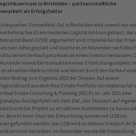
ogistikzentrum in Birsfelden – partnerschaftliche
narbeit als Erfolgsfaktor
triequartier Sternenfeld-Ost in Birsfelden wird unweit der na
nverkehrsachse A2 ein modernes Logistikzentrum gebaut, das
tätsspital Basel (USB) angemietet wird. Implenia hat das Proj
zten zwei Jahre geplant und konnte es im November nach Absc
rukturierten Verkaufsprozesses an einen Investor veräussern. 
deutende Immobilientransaktion eines Entwicklungsobjekts in
 im aktuellen Marktumfeld und leistet durch den Verkauf ein
anten Beitrag zum Ergebnis 2023 der Division. Auf einem
tsgrundstück aus dem Real Estate Portfolio von Implenia hat 
 Real Estate Consulting & Planning (RECP) im Jahr 2021 eine
sanalyse durchgeführt mit dem Ziel, den Standort auf eigenes
ckeln und das Projekt zu attraktiven Konditionen zu bauen u
n. Bereits beim Start der Entwicklung konnte mit USB ein
eter gefunden werden. Das USB wird an diesem Standort ihr S
istikzentrum betreiben. Im November wurde die Entwicklung