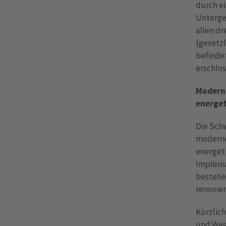
durch e
Unterge
allen d
(gesetzl
befindet
erschlos
Moderni
energe
Die Sch
moderne
energeti
Impleni
bestehe
renovier
Kürzlich
und Wes