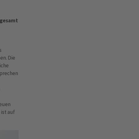
nsgesamt
s
en. Die
iche
sprechen
n
neuen
ist auf