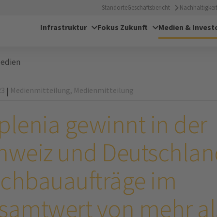
Standorte
Geschäftsbericht
Nachhaltigkeit
Infrastruktur
Fokus Zukunft
Medien & Invest
edien
23
Medienmitteilung,
Medienmitteilung
|
plenia gewinnt in der
hweiz und Deutschlan
chbauaufträge im
samtwert von mehr al