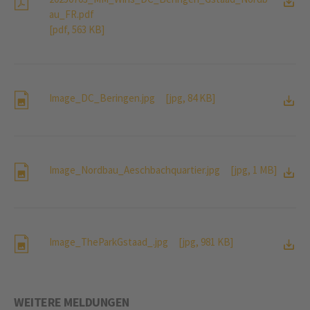
au_FR.pdf
[pdf, 563 KB]
Image_DC_Beringen.jpg
[jpg, 84 KB]
Image_Nordbau_Aeschbachquartier.jpg
[jpg, 1 MB]
Image_TheParkGstaad_.jpg
[jpg, 981 KB]
WEITERE MELDUNGEN