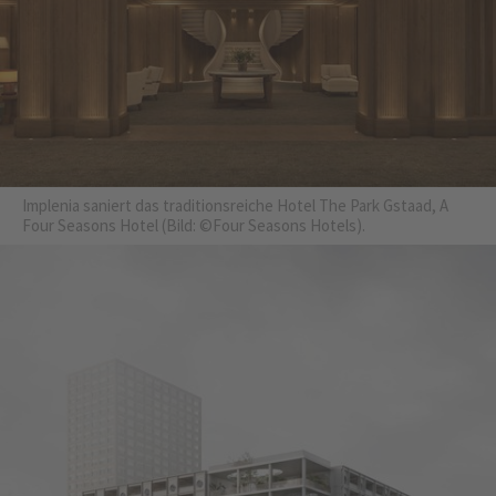
Implenia saniert das traditionsreiche Hotel The Park Gstaad, A
Four Seasons Hotel (Bild: ©Four Seasons Hotels).