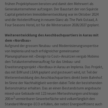
frühen Projektphasen beraten und damit den Mehrwert als
Generalunternehmer aufzeigen. Der Baustart der von Squircle
Capital geleiteten Immobilienentwicklung war im Oktober 2024
und die Hoteleröffnung in neuem Glanz als The Park Gstaad, A
Four Seasons Hotel, ist für die Wintersaison 2026/2027 geplant.
Weiterentwicklung des Aeschbachquartiers in Aarau mit
dem «Nordbau»
Aufgrund der grossen Neubau- und Modernisierungsexpertise
von Implenia und nach erfolgreicher gemeinsamer
Planungsphase mit «Design to Cost»-Ansätzen vergab Mobimo
den Totalunternehmerauftrag für das Umbau- und
Erweiterungsprojekt «Nordbau» in Aarau an Implenia. Das Projekt,
das mit BIM und LEAN geplant und gesteuert wird, ist Teil der
Weiterentwicklung des Aeschbachquartiers direkt beim Bahnhof.
Im Sinne der Nachhaltigkeit werden dabei Teile der bestehenden
Betonstruktur erhalten. Das an einen Bestandsturm angebaute
mixed-use Gebäude mit 122 neuen Mietwohnungen und knapp
2
200 m
vermietbarer Gewerbefläche wird vollumfänglich den
Standard Minergie-ECO erfüllen, der nebst Energieeffizienz auch