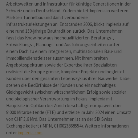
Arbeitswelten und Infrastruktur für künftige Generationen in der
Schweiz und in Deutschland. Zudem bietet Implenia in weiteren
Märkten Tunnelbau und damit verbundene
Infrastrukturleistungen an. Entstanden 2006, blickt Implenia auf
eine rund 150-jährige Bautradition zurück. Das Unternehmen
fasst das Know-how aus hochqualifizierten Beratungs-,
Entwicklungs-, Planungs- und Ausführungseinheiten unter
einem Dach zu einem integrierten, multinationalen Bau- und
Immobiliendienstleister zusammen. Mit ihrem breiten
Angebotsspektrum sowie der Expertise ihrer Spezialisten
realisiert die Gruppe grosse, komplexe Projekte und begleitet
Kunden über den gesamten Lebenszyklus ihrer Bauwerke. Dabei
stehen die Bedürfnisse der Kunden und ein nachhaltiges
Gleichgewicht zwischen wirtschaftlichem Erfolg sowie sozialer
und ökologischer Verantwortung im Fokus. Implenia mit
Hauptsitz in Opfikon bei Zürich beschäftigt europaweit über
9‘000 Mitarbeitende (FTE) und erzielte im Jahr 2024 einen Umsatz
von CHF 3,6 Mrd. Das Unternehmen ist an der SIX Swiss
Exchange kotiert (IMPN, CH0023868554). Weitere Informationen
unter
implenia.com
.