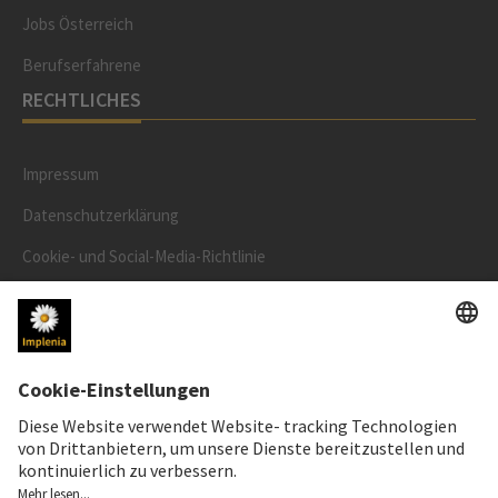
Jobs Österreich
Berufserfahrene
RECHTLICHES
Impressum
Datenschutzerklärung
Cookie- und Social-Media-Richtlinie
Cookie-Einstellungen
AKTIENKURS
SWX: Implenia AG
ISIN: CH0023868554
62,30 CHF
0,00 CHF
(0,00%)