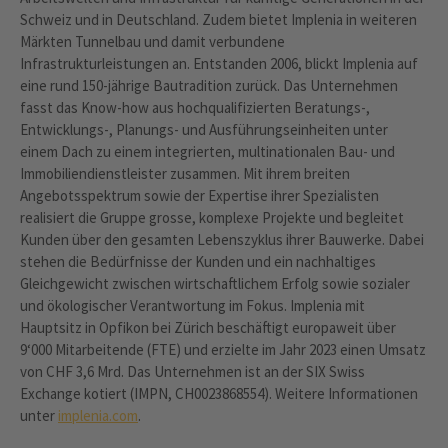
Schweiz und in Deutschland. Zudem bietet Implenia in weiteren
Märkten Tunnelbau und damit verbundene
Infrastrukturleistungen an. Entstanden 2006, blickt Implenia auf
eine rund 150-jährige Bautradition zurück. Das Unternehmen
fasst das Know-how aus hochqualifizierten Beratungs-,
Entwicklungs-, Planungs- und Ausführungseinheiten unter
einem Dach zu einem integrierten, multinationalen Bau- und
Immobiliendienstleister zusammen. Mit ihrem breiten
Angebotsspektrum sowie der Expertise ihrer Spezialisten
realisiert die Gruppe grosse, komplexe Projekte und begleitet
Kunden über den gesamten Lebenszyklus ihrer Bauwerke. Dabei
stehen die Bedürfnisse der Kunden und ein nachhaltiges
Gleichgewicht zwischen wirtschaftlichem Erfolg sowie sozialer
und ökologischer Verantwortung im Fokus. Implenia mit
Hauptsitz in Opfikon bei Zürich beschäftigt europaweit über
9‘000 Mitarbeitende (FTE) und erzielte im Jahr 2023 einen Umsatz
von CHF 3,6 Mrd. Das Unternehmen ist an der SIX Swiss
Exchange kotiert (IMPN, CH0023868554). Weitere Informationen
unter
implenia.com
.