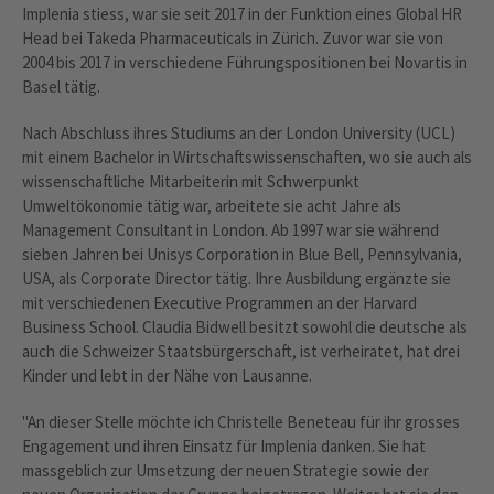
Implenia stiess, war sie seit 2017 in der Funktion eines Global HR
Head bei Takeda Pharmaceuticals in Zürich. Zuvor war sie von
2004 bis 2017 in verschiedene Führungspositionen bei Novartis in
Basel tätig.
Nach Abschluss ihres Studiums an der London University (UCL)
mit einem Bachelor in Wirtschaftswissenschaften, wo sie auch als
wissenschaftliche Mitarbeiterin mit Schwerpunkt
Umweltökonomie tätig war, arbeitete sie acht Jahre als
Management Consultant in London. Ab 1997 war sie während
sieben Jahren bei Unisys Corporation in Blue Bell, Pennsylvania,
USA, als Corporate Director tätig. Ihre Ausbildung ergänzte sie
mit verschiedenen Executive Programmen an der Harvard
Business School. Claudia Bidwell besitzt sowohl die deutsche als
auch die Schweizer Staatsbürgerschaft, ist verheiratet, hat drei
Kinder und lebt in der Nähe von Lausanne.
"An dieser Stelle möchte ich Christelle Beneteau für ihr grosses
Engagement und ihren Einsatz für Implenia danken. Sie hat
massgeblich zur Umsetzung der neuen Strategie sowie der