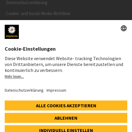
Datenschutzerklärung
Cookie- und Social-Media-Richtlinie
Cookie-Einstellungen
AKTIENKURS
SWX: Implenia AG
ISIN: CH0023868554
62,30 CHF
0,00 CHF
(0,00%)
Details
© 2026 Implenia AG