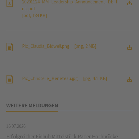
20201124_MM_Leadership_Announcement_DE_fi
nal.pdf
[pdf, 184 KB]
Pic_Claudia_Bidwell.png
[png, 2 MB]
Pic_Christelle_Beneteau.jpg
[jpg, 471 KB]
WEITERE MELDUNGEN
16.07.2026
Erfolgreicher Einhub Mittelstück Rader Hochbrücke