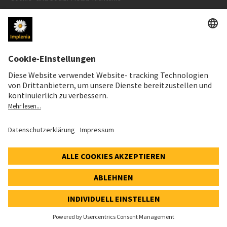
Cookie-Einstellungen
AKTIENKURS
SWX: Implenia AG
ISIN: CH0023868554
62,30 CHF
0,00 CHF
(0,00%)
Details
© 2026 Implenia AG