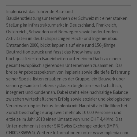
Implenia ist das führende Bau- und
Baudienstleistungsunternehmen der Schweiz mit einer starken
Stellung im Infrastrukturmarkt in Deutschland, Frankreich,
Österreich, Schweden und Norwegen sowie bedeutenden
Aktivitäten im deutschsprachigen Hoch- und Ingenieurbau.
Entstanden 2006, blickt Implenia auf eine rund 150-jährige
Bautradition zurück und fasst das Know-how aus
hochqualifizierten Baueinheiten unter einem Dach zu einem
gesamteuropäisch agierenden Unternehmen zusammen. Das
breite Angebotsspektrum von Implenia sowie die tiefe Erfahrung
seiner Spezia-listen erlauben es der Gruppe, ein Bauwerk über
seinen gesamten Lebenszyklus zu begleiten – wirtschaftlich,
integriert und kundennah. Dabei steht eine nachhaltige Balance
zwischen wirtschaftlichem Erfolg sowie sozialer und ökologischer
Verantwortung im Fokus. Implenia mit Hauptsitz in Dietlikon bei
Zürich beschäftigt europaweit mehr als 10 000 Personen und
erzielte im Jahr 2018 einen Umsatz von rund CHF 4,4 Mrd. Das
Unter-nehmen ist an der SIX Swiss Exchange kotiert (IMPN,
CH0023868554). Weitere Informationen unter www.implenia.com.