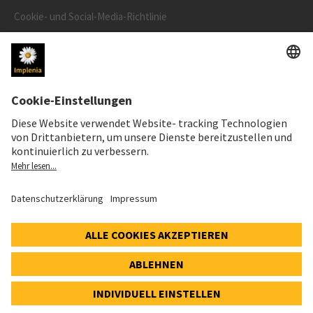
Cookie- und Social-Media-Richtlinie
Cookie-Einstellungen
AKTIENKURS
SWX: Implenia AG
ISIN: CH0023868554
63,30 CHF
+0,10 CHF
(+0,16%)
Details
© 2026 Implenia AG