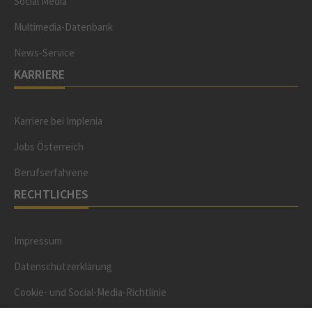
Social Media
Multimedia-Datenbank
News-Service
KARRIERE
Karriere bei Implenia
Jobs Österreich
Berufserfahrene
RECHTLICHES
Impressum
Datenschutzerklärung
Cookie- und Social-Media-Richtlinie