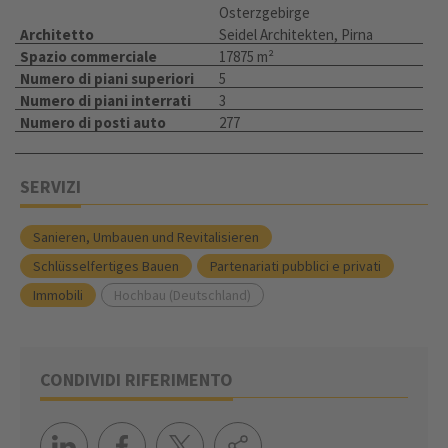
Osterzgebirge
Architetto
Seidel Architekten, Pirna
Spazio commerciale
17875 m²
Numero di piani superiori
5
Numero di piani interrati
3
Numero di posti auto
277
SERVIZI
Sanieren, Umbauen und Revitalisieren
Schlüsselfertiges Bauen
Partenariati pubblici e privati
Immobili
Hochbau (Deutschland)
CONDIVIDI RIFERIMENTO