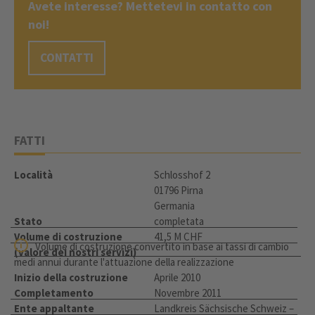
Avete interesse? Mettetevi in contatto con
noi!
CONTATTI
FATTI
Località
Schlosshof 2
01796 Pirna
Germania
Stato
completata
Volume di costruzione
41,5 M CHF
Volume di costruzione convertito in base ai tassi di cambio
(valore dei nostri servizi)
medi annui durante l'attuazione della realizzazione
Inizio della costruzione
Aprile 2010
Completamento
Novembre 2011
Ente appaltante
Landkreis Sächsische Schweiz –