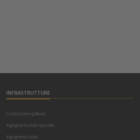
INFRASTRUTTURE
Costruzione gallerie
Ingegneria civile speciale
Ingegneria civile