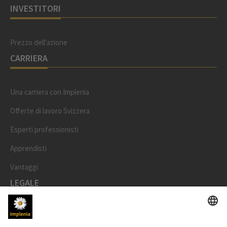
INVESTITORI
Prezzo dell'azione
CARRIERA
Una carriera con Implenia
Offerte di lavoro Svizzera
Esperti professionisti
Apprendisti
Vantaggi
LEGALE
Impronta