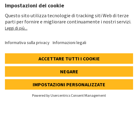
Protezione dei dati
Informativa cookie e social media
Impostazioni dei cookie
Speak Up Line
PREZZO DELL'AZIONE
SWX: Implenia AG
ISIN: CH0023868554
62,30 CHF
0,00 CHF
(0,00%)
Dettagli