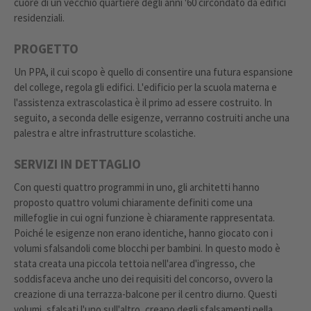
cuore di un vecchio quartiere degli anni '60 circondato da edifici
residenziali.
PROGETTO
Un PPA, il cui scopo è quello di consentire una futura espansione
del college, regola gli edifici. L'edificio per la scuola materna e
l'assistenza extrascolastica è il primo ad essere costruito. In
seguito, a seconda delle esigenze, verranno costruiti anche una
palestra e altre infrastrutture scolastiche.
SERVIZI IN DETTAGLIO
Con questi quattro programmi in uno, gli architetti hanno
proposto quattro volumi chiaramente definiti come una
millefoglie in cui ogni funzione è chiaramente rappresentata.
Poiché le esigenze non erano identiche, hanno giocato con i
volumi sfalsandoli come blocchi per bambini. In questo modo è
stata creata una piccola tettoia nell'area d'ingresso, che
soddisfaceva anche uno dei requisiti del concorso, ovvero la
creazione di una terrazza-balcone per il centro diurno. Questi
volumi, sfalsati l'uno sull'altro, creano degli sfalsamenti nella