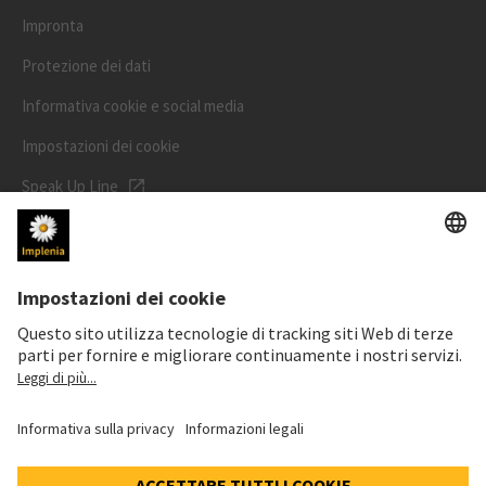
Impronta
Protezione dei dati
Informativa cookie e social media
Impostazioni dei cookie
Speak Up Line
PREZZO DELL'AZIONE
SWX: Implenia AG
ISIN: CH0023868554
62,70 CHF
-0,50 CHF
(-0,79%)
Dettagli