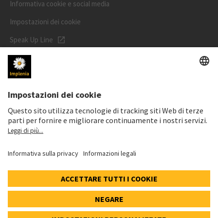
Informativa cookie e social media
Impostazioni dei cookie
Speak Up Line
PREZZO DELL'AZIONE
SWX: Implenia AG
ISIN: CH0023868554
62,70 CHF
-0,50 CHF
(-0,79%)
Dettagli
© 2026 Implenia AG