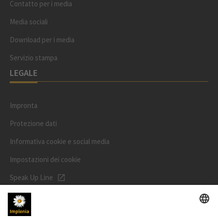
Contatto per i media
Media sociali
Download per i media
Servizio stampa
LEGALE
Impronta
Protezione dati
Informativa cookie e social media
Impostazioni dei cookie
Speak Up Line
PREZZO DELL'AZIONE