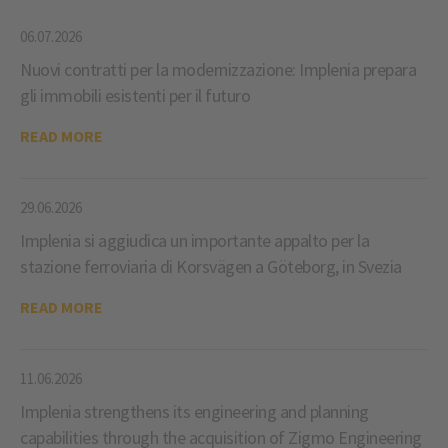
06.07.2026
Nuovi contratti per la modernizzazione: Implenia prepara
gli immobili esistenti per il futuro
READ MORE
29.06.2026
Implenia si aggiudica un importante appalto per la
stazione ferroviaria di Korsvägen a Göteborg, in Svezia
READ MORE
11.06.2026
Implenia strengthens its engineering and planning
capabilities through the acquisition of Zigmo Engineering