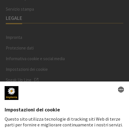
Servizio stampa
LEGALE
Impronta
Protezione dati
Informativa cookie e social media
Impostazioni dei cookie
Speak Up Line
PREZZO DELL'AZIONE
SWX: Implenia AG
ISIN: CH0023868554
62,70 CHF
-0,50 CHF
(-0,79%)